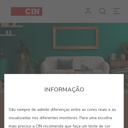
INFORMAÇÃO
CINDECOR
São sempre de admitir diferenças entre as cores reais e as
Espaço dedicado à cor e
visualizadas nos diferentes monitores. Para uma escolha
mais precisa a CIN recomenda que faça um teste de cor