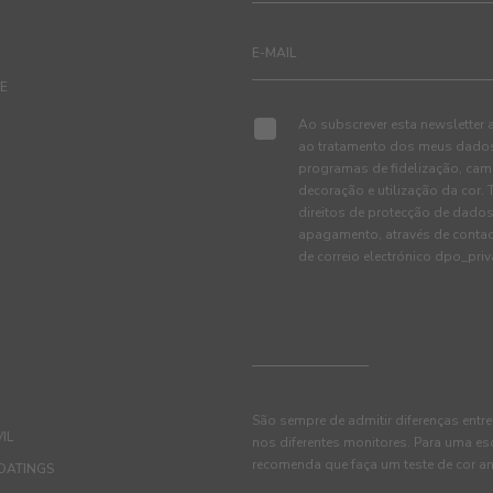
TE
Ao subscrever esta newsletter 
ao tratamento dos meus dados 
programas de fidelização, cam
decoração e utilização da cor
direitos de protecção de dados
apagamento, através de conta
de correio electrónico dpo_pr
São sempre de admitir diferenças entre
IL
nos diferentes monitores. Para uma es
recomenda que faça um teste de cor an
OATINGS