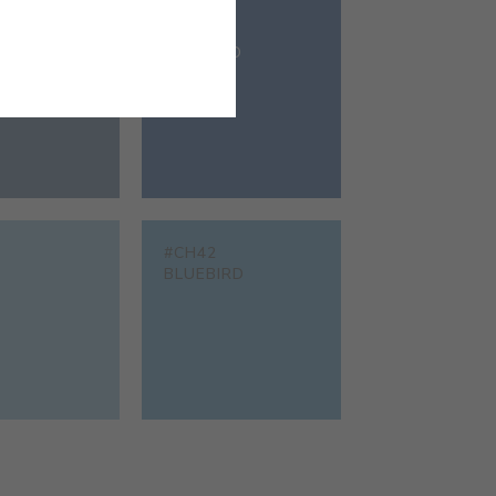
#CH37
COBALTO
#CH42
BLUEBIRD