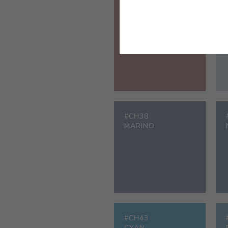
#CH33
MARSALA
#CH38
MARINO
#CH43
CYAN