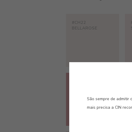
#CH22
BELLAROSE
#CH27
FRAGOLA
São sempre de admitir d
mais precisa a CIN rec