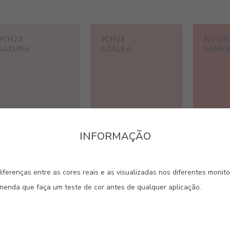
#CH23
#CH24
#CH25
SAKURA
AZALEA
SAMB
INFORMAÇÃO
#CH29
#CH30
#CH31
IRIS
FLORAVISTA
HOLI
iferenças entre as cores reais e as visualizadas nos diferentes monit
omenda que faça um teste de cor antes de qualquer aplicação.