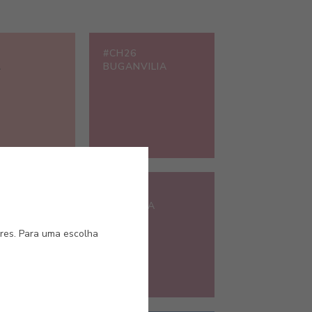
#CH26
A
BUGANVILIA
#CH32
MAGENTA
ores. Para uma escolha