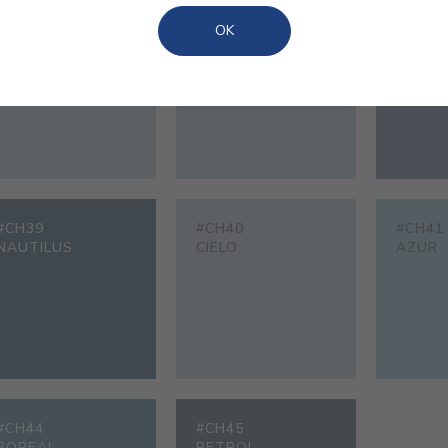
#CH34
#CH35
#CH36
OK
CELESTE
MIRAMAR
BLAU
#CH39
#CH40
#CH41
NAUTILUS
CIELO
AZUR
#CH44
#CH45
BOREAL
PETROL