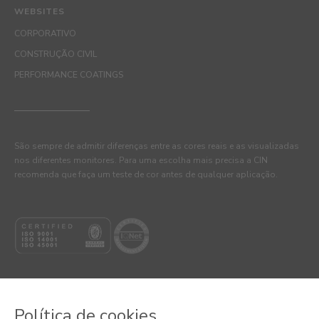
WEBSITES
CORPORATIVO
CONSTRUÇÃO CIVIL
PERFORMANCE COATINGS
São sempre de admitir diferenças entre as cores reais e as visualizadas
nos diferentes monitores. Para uma escolha mais precisa a CIN
recomenda que faça um teste de cor antes de qualquer aplicação.
Política de cookies