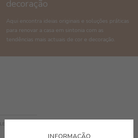
decoração
Aqui encontra ideias originais e soluções práticas
para renovar a casa em sintonia com as
tendências mais actuais de cor e decoração.
LEIA TAMBÉM
INFORMAÇÃO