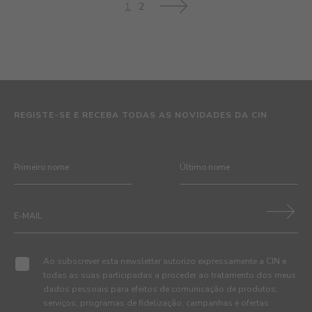
1
2
>
REGISTE-SE E RECEBA TODAS AS NOVIDADES DA CIN
Ao subscrever esta newsletter autorizo expressamente a CIN e
todas as suas participadas a proceder ao tratamento dos meus
dados pessoais para efeitos de comunicação de produtos,
serviços, programas de fidelização, campanhas e ofertas