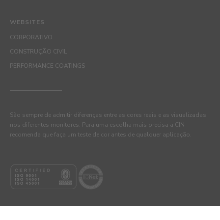
WEBSITES
CORPORATIVO
CONSTRUÇÃO CIVIL
PERFORMANCE COATINGS
São sempre de admitir diferenças entre as cores reais e as visualizadas
nos diferentes monitores. Para uma escolha mais precisa a CIN
recomenda que faça um teste de cor antes de qualquer aplicação.