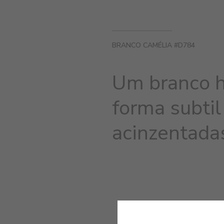
BRANCO CAMÉLIA #D784
Um branco h
forma subtil
acinzentada