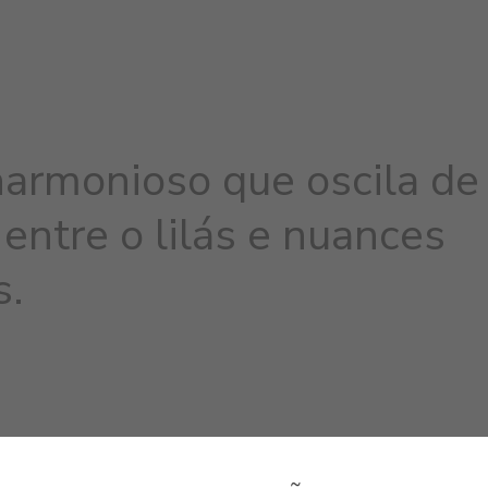
armonioso que oscila de
 entre o lilás e nuances
s.