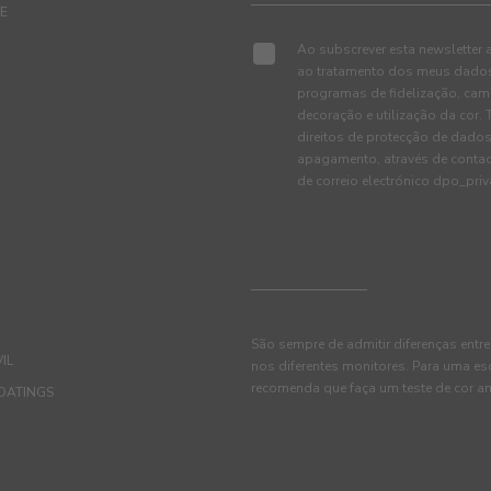
TE
Ao subscrever esta newsletter 
ao tratamento dos meus dados 
programas de fidelização, cam
decoração e utilização da cor
direitos de protecção de dados
apagamento, através de conta
de correio electrónico dpo_pr
São sempre de admitir diferenças entre
IL
nos diferentes monitores. Para uma es
recomenda que faça um teste de cor an
OATINGS