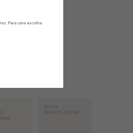
ores. Para uma escolha
eu
#D785
CO
BRANCO CREME
VERA