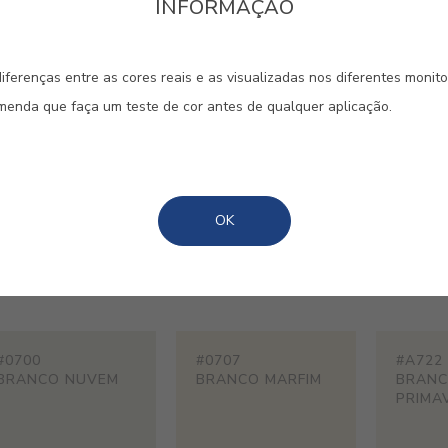
INFORMAÇÃO
iferenças entre as cores reais e as visualizadas nos diferentes monit
omenda que faça um teste de cor antes de qualquer aplicação.
s, perfeitas para eternizarem o s
OK
os clássicos têm tonalidades
lorizam todos os detalhes.
#0700
#0707
#A722
BRANCO NUVEM
BRANCO MARFIM
BRAN
PRIMA