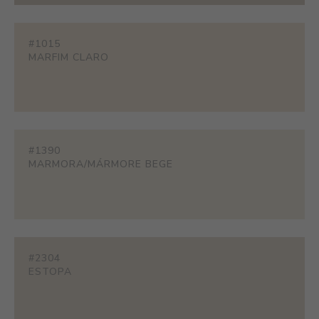
#1015
MARFIM CLARO
#1390
MARMORA/MÁRMORE BEGE
#2304
ESTOPA