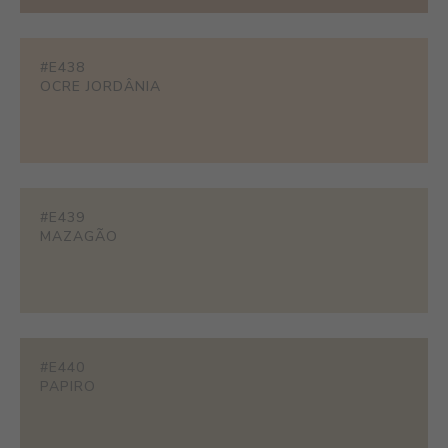
#E438
OCRE JORDÂNIA
#E439
MAZAGÃO
#E440
PAPIRO