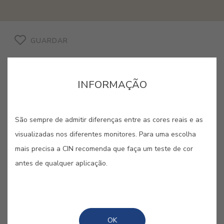
GUARDAR
INFORMAÇÃO
OCRE ALHAMBRA #E523
São sempre de admitir diferenças entre as cores reais e as
visualizadas nos diferentes monitores. Para uma escolha
Mais um tesouro da história em
mais precisa a CIN recomenda que faça um teste de cor
território espanhol, Alhambra, ou "a
antes de qualquer aplicação.
vermelha", deslumbra com os seus
famosos elementos de arquitectura
islâmica.
OK