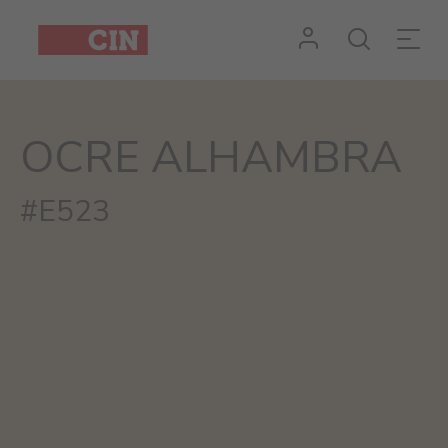
Cor
Ocre
Alhambra
OCRE ALHAMBRA
#E523