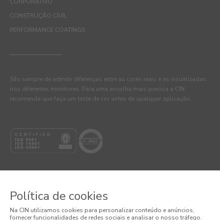
CORPORATIVO
CONSTRUÇÃO CIVIL
PERFORMANCE COATINGS
São sempre de admitir diferenças entre as cores reais e as visualizadas
nos diferentes monitores. Para uma escolha mais precisa a CIN
recomenda que faça um teste de cor antes de qualquer aplicação.
Política de cookies
© 2026 CIN, S.A.
Na CIN utilizamos cookies para personalizar conteúdo e anúncios,
fornecer funcionalidades de redes sociais e analisar o nosso tráfego.