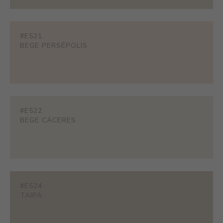
#E521
BEGE PERSÉPOLIS
#E522
BEGE CÁCERES
#E524
TAIPA