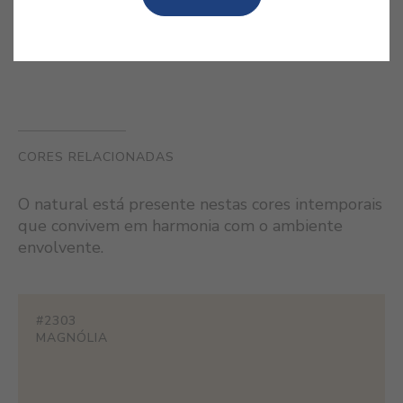
CORES RELACIONADAS
O natural está presente nestas cores intemporais
que convivem em harmonia com o ambiente
envolvente.
#2303
MAGNÓLIA