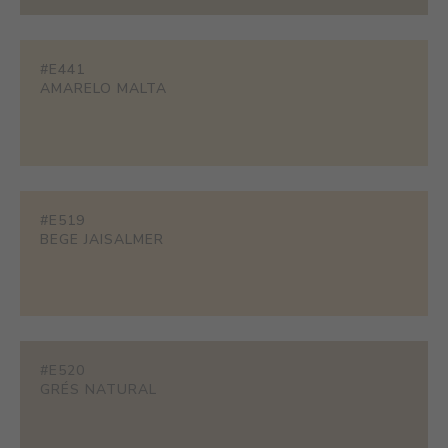
#E441
AMARELO MALTA
#E519
BEGE JAISALMER
#E520
GRÉS NATURAL