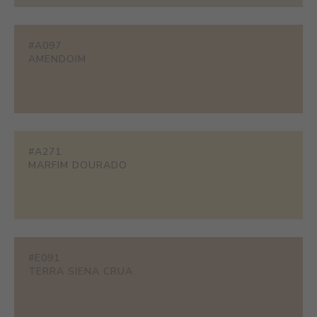
#A097
AMENDOIM
#A271
MARFIM DOURADO
#E091
TERRA SIENA CRUA