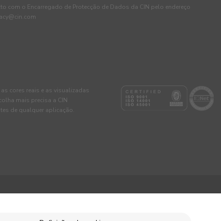
cto com o Encarregado de Protecção de Dados da CIN pelo endereço
ivacy@cin.com
 as cores reais e as visualizadas
colha mais precisa a CIN
tes de qualquer aplicação.