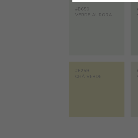
#B650
VERDE AURORA
#E259
CHÁ VERDE