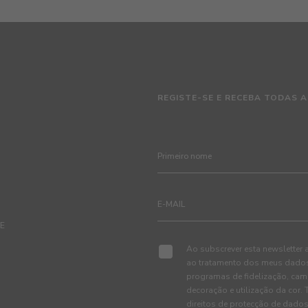
REGISTE-SE E RECEBA TODAS A
TE
Ao subscrever esta newsletter 
ao tratamento dos meus dados 
programas de fidelização, cam
decoração e utilização da cor
direitos de protecção de dados