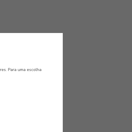
is
ores. Para uma escolha
u