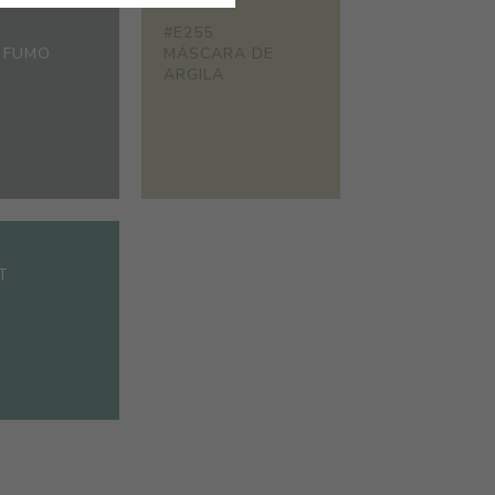
#E255
 FUMO
MÁSCARA DE
ARGILA
T