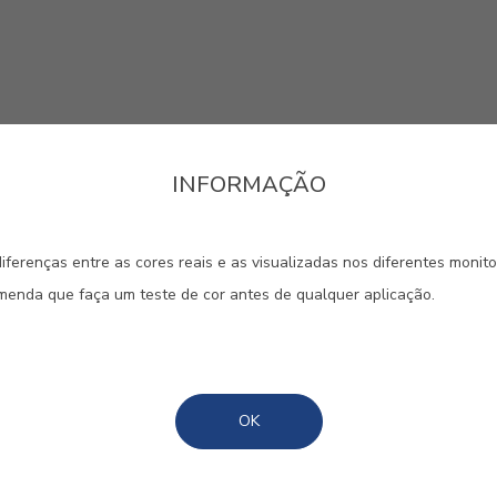
INFORMAÇÃO
invadida por um sentimento de
idade. Se procura um ambiente ma
iferenças entre as cores reais e as visualizadas nos diferentes monit
es vivos vão transmitir-lhe uma
omenda que faça um teste de cor antes de qualquer aplicação.
. Em tons mais sóbrios, escuros o
es proporcionam-lhe uma calma
ra quartos ou salas de estar.
OK