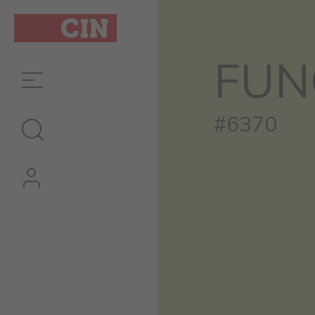
Cor
Funcho
FUN
para
interiores
#6370