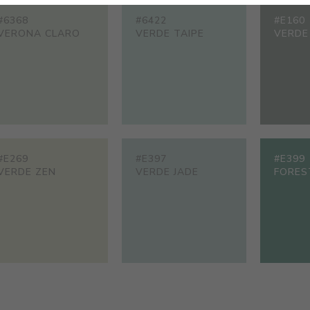
#6368
#6422
#E160
VERONA CLARO
VERDE TAIPE
VERDE
#E269
#E397
#E399
VERDE ZEN
VERDE JADE
FORES