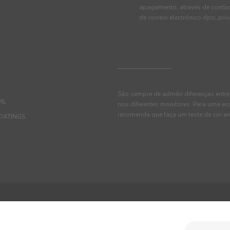
apagamento, através de conta
de correio electrónico dpo_pr
São sempre de admitir diferenças entre
IL
nos diferentes monitores. Para uma es
recomenda que faça um teste de cor an
OATINGS