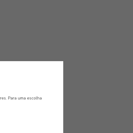
de
is
ores. Para uma escolha
E ANTIGO