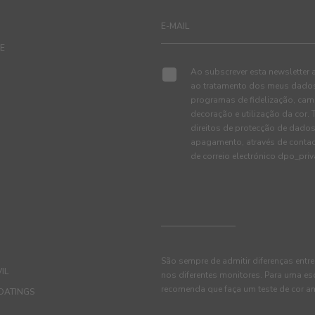
TE
Ao subscrever esta newsletter 
ao tratamento dos meus dados 
programas de fidelização, cam
decoração e utilização da cor
direitos de protecção de dados
apagamento, através de conta
de correio electrónico dpo_pr
São sempre de admitir diferenças entre
IL
nos diferentes monitores. Para uma es
recomenda que faça um teste de cor an
OATINGS