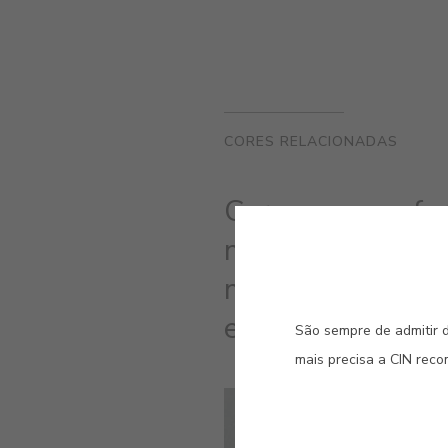
CORES RELACIONADAS
Cores que confe
metalizado brilh
madeiras, metais
em exterior.
São sempre de admitir d
mais precisa a CIN rec
#7822
AÇO ESCOVADO