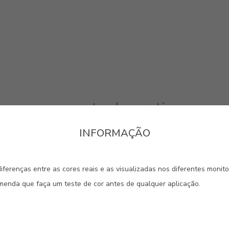
rem um aspecto decorativo
ante para protecção e decoração 
INFORMAÇÃO
 e paredes em interior, e de meta
iferenças entre as cores reais e as visualizadas nos diferentes monit
omenda que faça um teste de cor antes de qualquer aplicação.
#1857
#908M
#910M
OURO ANTIGO
OURO SUAVE
BRONZ