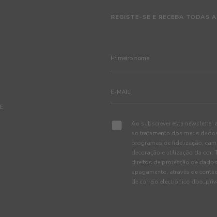
REGISTE-SE E RECEBA TODAS A
TE
Ao subscrever esta newsletter 
ao tratamento dos meus dados 
programas de fidelização, cam
decoração e utilização da cor
direitos de protecção de dados
apagamento, através de conta
de correio electrónico dpo_pr