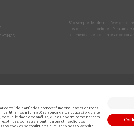
São sempre de admitir diferenças entre
IL
nos diferentes monitores. Para uma es
recomenda que faça um teste de cor an
OATINGS
ções
Política de Privacidade
Política de Cookies
ar conteúdo e anúncios, fornecer funcionalidades de redes
m partilhamos informações acerca da tua utilização do site
is de Venda
, de publicidade e de análise, que as podem combinar com
Cont
recolhidas por estes a partir da tua utilização dos
sos cookies se continuares a utilizar o nosso website.