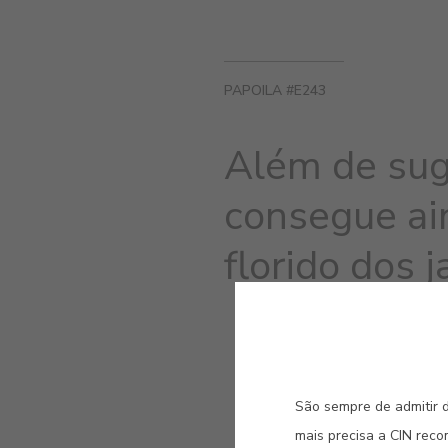
PAPOILA #E243
Além de sug
consegue ai
florido dos j
São sempre de admitir d
mais precisa a CIN rec