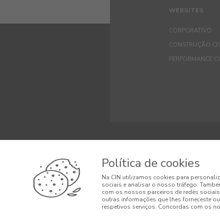
WEBSITES
CORPORATIVO
CONSTRUÇÃO CIV
PERFORMANCE C
© 2026 CIN, S.A.
Política de cookies
Termos e Condi
Na CIN utilizamos cookies para personaliz
sociais e analisar o nosso tráfego. També
Condições Gera
com os nossos parceiros de redes sociais
outras informações que lhes forneceste ou 
respetivos serviços. Concordas com os nos