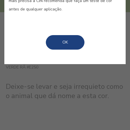
mais precisa a CIN recomenda que faça um teste de cor
antes de qualquer aplicação.
GUARDAR
OK
VERDE RÃ #E250
Deixe-se levar e seja irrequieto como
o animal que dá nome a esta cor.