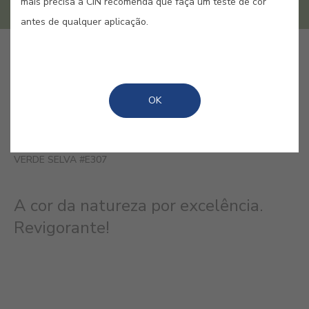
mais precisa a CIN recomenda que faça um teste de cor
antes de qualquer aplicação.
GUARDAR
OK
VERDE SELVA #E307
A cor da natureza por excelência.
Revigorante!