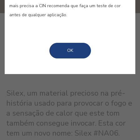
mais precisa a CIN recomenda que faça um teste de cor
antes de qualquer aplicação.
GUARDAR
OK
CASTANHO SILEX #E351
Silex, um material precioso na pré-
história usado para provocar o fogo e
a sensação de calor que este tom
também consegue invocar. Esta cor
tem um novo nome: Silex #NA06.