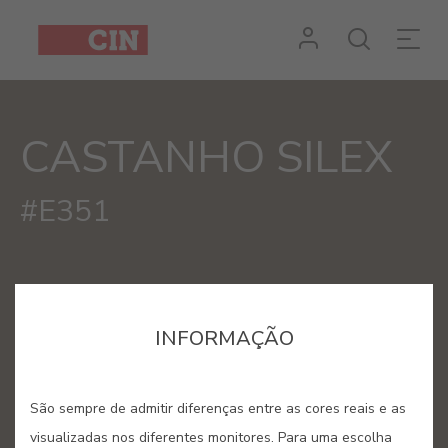
Cor
Castanho
Silex
CASTANHO SILEX
para
interiores
#E351
INFORMAÇÃO
São sempre de admitir diferenças entre as cores reais e as
visualizadas nos diferentes monitores. Para uma escolha