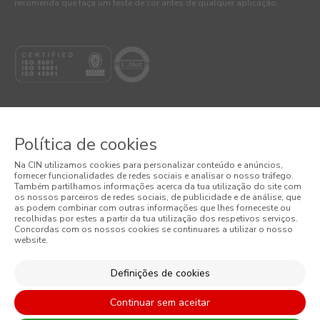
recomenda que faça um teste de cor antes de qualquer aplicação.
Política de cookies
© 2026 CIN, S.A.
Na CIN utilizamos cookies para personalizar conteúdo e anúncios,
fornecer funcionalidades de redes sociais e analisar o nosso tráfego.
Termos e Condições
Também partilhamos informações acerca da tua utilização do site com
os nossos parceiros de redes sociais, de publicidade e de análise, que
as podem combinar com outras informações que lhes forneceste ou
Política de Privacidade
recolhidas por estes a partir da tua utilização dos respetivos serviços.
Concordas com os nossos cookies se continuares a utilizar o nosso
website.
Política de Cookies
Condições Gerais de Venda
Definições de cookies
Continuar sem aceitar