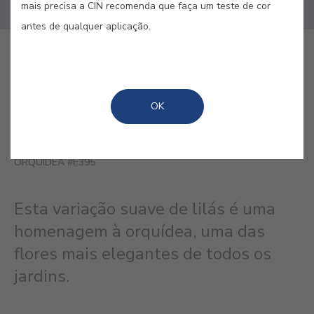
mais precisa a CIN recomenda que faça um teste de cor
antes de qualquer aplicação.
GUARDAR
OK
ORQUÍDEA #E395
Esta variação suave de lilás é uma
homenagem à orquídea, uma das
flores mais elegantes de todos os
jardins.