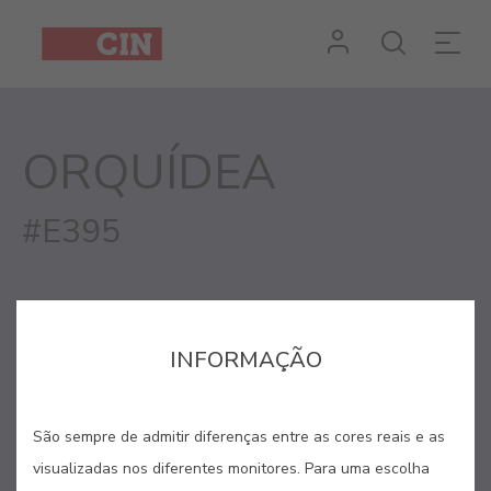
Cor
Orquídea
para
ORQUÍDEA
interiores
#E395
INFORMAÇÃO
São sempre de admitir diferenças entre as cores reais e as
visualizadas nos diferentes monitores. Para uma escolha