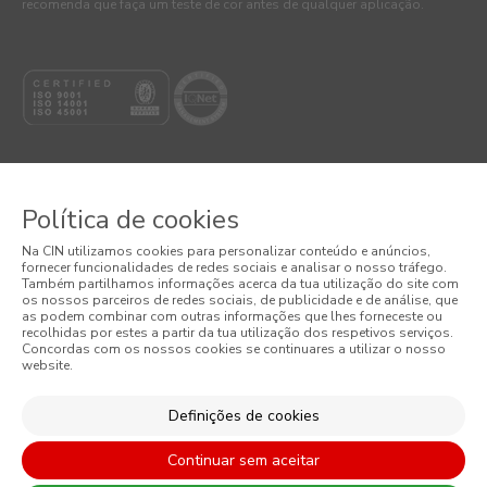
recomenda que faça um teste de cor antes de qualquer aplicação.
Política de cookies
© 2026 CIN, S.A.
Na CIN utilizamos cookies para personalizar conteúdo e anúncios,
fornecer funcionalidades de redes sociais e analisar o nosso tráfego.
Termos e Condições
Também partilhamos informações acerca da tua utilização do site com
os nossos parceiros de redes sociais, de publicidade e de análise, que
as podem combinar com outras informações que lhes forneceste ou
Política de Privacidade
recolhidas por estes a partir da tua utilização dos respetivos serviços.
Concordas com os nossos cookies se continuares a utilizar o nosso
website.
Política de Cookies
Condições Gerais de Venda
Definições de cookies
Continuar sem aceitar