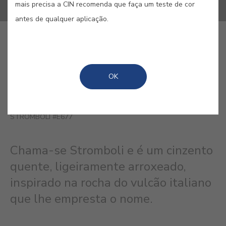
mais precisa a CIN recomenda que faça um teste de cor
antes de qualquer aplicação.
GUARDAR
OK
STROMBOLI #E677
Chama-se Stromboli e é um cinzento
quente, ligeiramente arroxeado,
inspirado na rocha do vulcão italiano
que lhe empresta o nome.