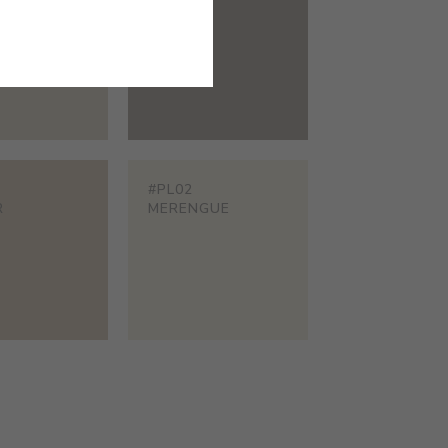
R
CARVI
#PL02
R
MERENGUE