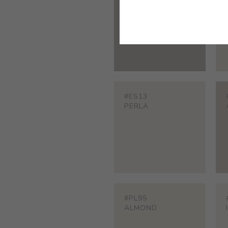
TAUPE
#ES13
PERLA
#PL95
ALMOND