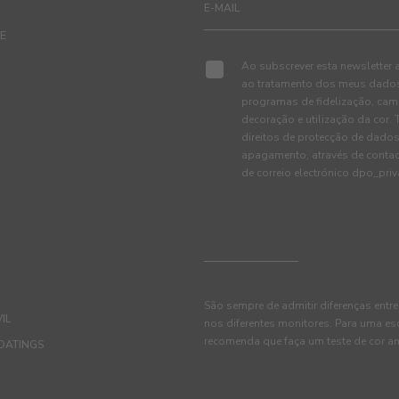
TE
Ao subscrever esta newsletter 
ao tratamento dos meus dados 
programas de fidelização, cam
decoração e utilização da cor
direitos de protecção de dados
apagamento, através de conta
de correio electrónico dpo_pr
São sempre de admitir diferenças entre
IL
nos diferentes monitores. Para uma es
recomenda que faça um teste de cor an
OATINGS