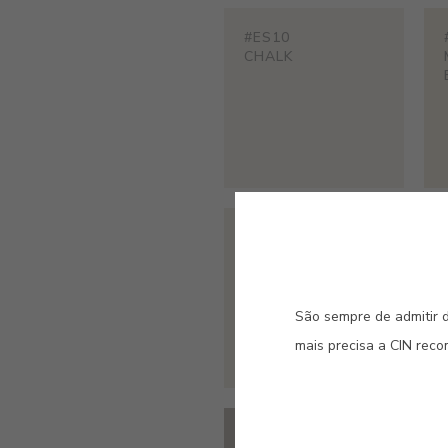
#ES10
CHALK
#E266
SIAM
São sempre de admitir d
mais precisa a CIN rec
#E679