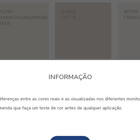
#1390
#1620
#D785
MARMORA/MÁRMORE
LATTE
CREMA
BEGE
#E337
#E340
#E377
INFORMAÇÃO
ALCANTARA
MIRAGE
LOTUS
iferenças entre as cores reais e as visualizadas nos diferentes monit
omenda que faça um teste de cor antes de qualquer aplicação.
#E683
#E727
#ES11