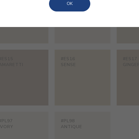
GREIGE
SAVASANA
MOHAI
OK
#ES15
#ES16
#ES17
AMARETTI
SENSE
GINGE
#PL97
#PL98
IVORY
ANTIQUE