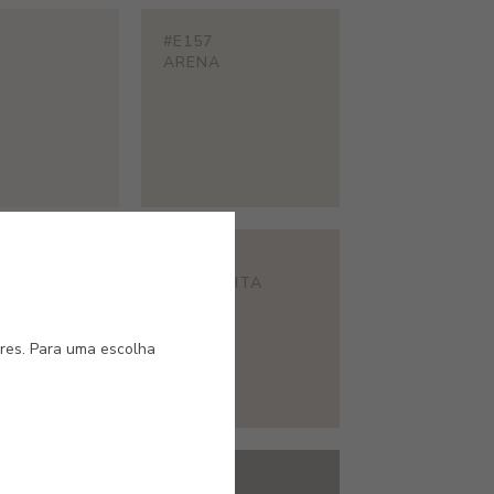
#E157
ARENA
#E381
DOLCE VITA
ores. Para uma escolha
#ES12