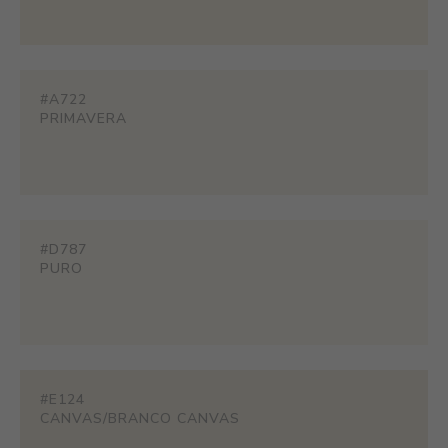
#A722
PRIMAVERA
#D787
PURO
#E124
CANVAS/BRANCO CANVAS