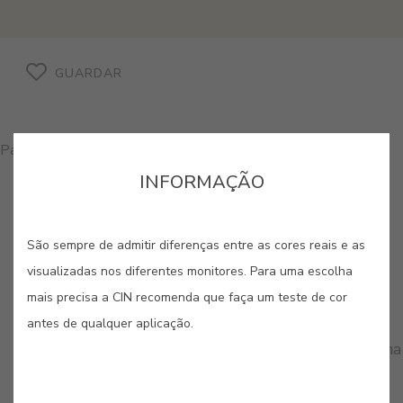
GUARDAR
Para comprar produtos nesta cor, por favor, contacte-nos
INFORMAÇÃO
São sempre de admitir diferenças entre as cores reais e as
visualizadas nos diferentes monitores. Para uma escolha
CORES RELACIONADAS
mais precisa a CIN recomenda que faça um teste de cor
antes de qualquer aplicação.
A paleta de cremes envolve os ambientes numa
luminosidade suave e acolhedora, transmitindo uma
sensação de conforto imediato. São a essência da
elegância clássica, perfeitos para criar espaços