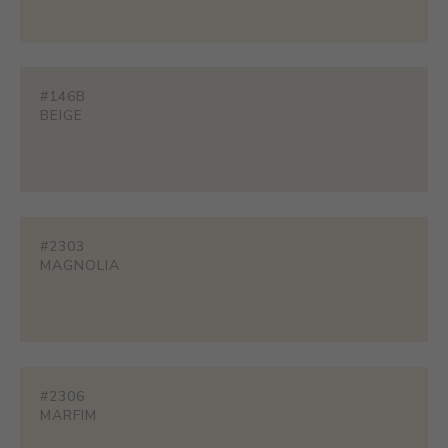
#146B
BEIGE
#2303
MAGNOLIA
#2306
MARFIM