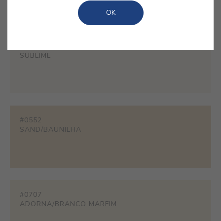
serenos e que transcendem as tendências.
OK
#ES18
SUBLIME
#0552
SAND/BAUNILHA
#0707
ADORNA/BRANCO MARFIM