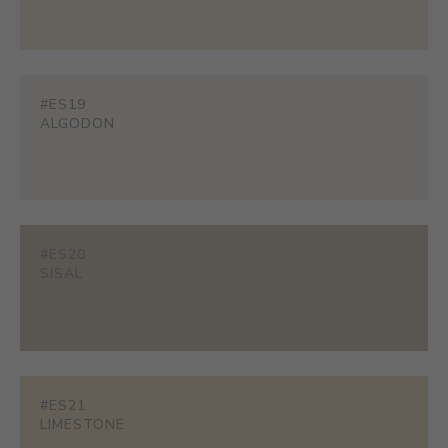
#ES19
ALGODON
#ES20
SISAL
#ES21
LIMESTONE