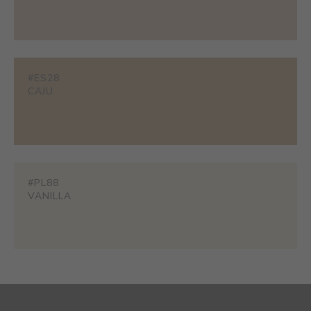
#ES28
CAJU
#PL88
VANILLA