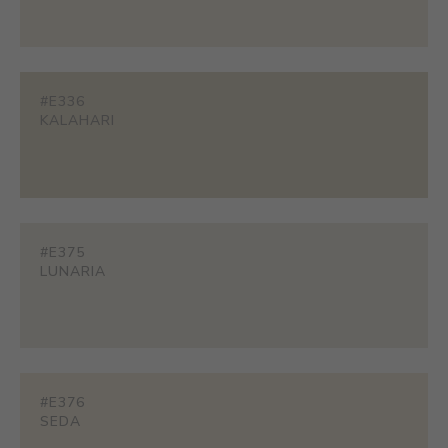
#E336
KALAHARI
#E375
LUNARIA
#E376
SEDA