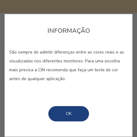
GUARDAR
INFORMAÇÃO
São sempre de admitir diferenças entre as cores reais e as
visualizadas nos diferentes monitores. Para uma escolha
mais precisa a CIN recomenda que faça um teste de cor
AMARELO MAIA #E529
antes de qualquer aplicação.
As pequenas flores que crescem
selvagens nos bosques são
protagonistas deste amarelo vivo.
OK