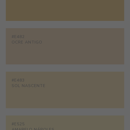
#E482
OCRE ANTIGO
#E483
SOL NASCENTE
#E525
AMARELO NÁPOLES