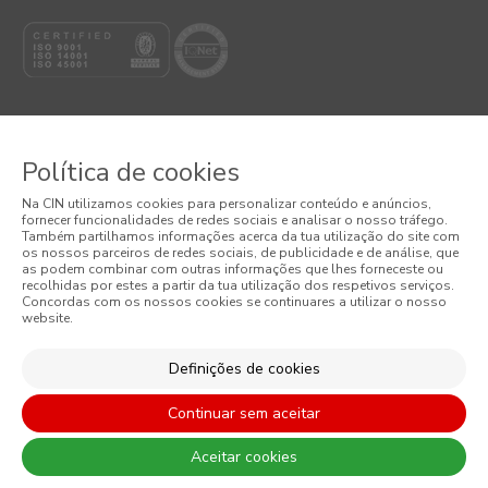
Política de cookies
© 2026 CIN, S.A.
Na CIN utilizamos cookies para personalizar conteúdo e anúncios,
fornecer funcionalidades de redes sociais e analisar o nosso tráfego.
Termos e Condições
Também partilhamos informações acerca da tua utilização do site com
os nossos parceiros de redes sociais, de publicidade e de análise, que
as podem combinar com outras informações que lhes forneceste ou
Política de Privacidade
recolhidas por estes a partir da tua utilização dos respetivos serviços.
Concordas com os nossos cookies se continuares a utilizar o nosso
website.
Política de Cookies
Condições Gerais de Venda
Definições de cookies
Continuar sem aceitar
Aceitar cookies