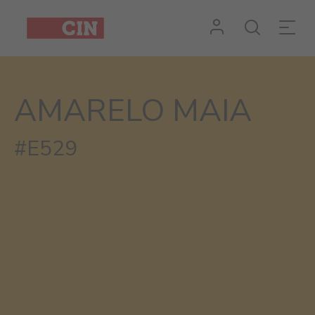
Cor
Amarelo
Maia
AMARELO MAIA
para
exteriores
#E529