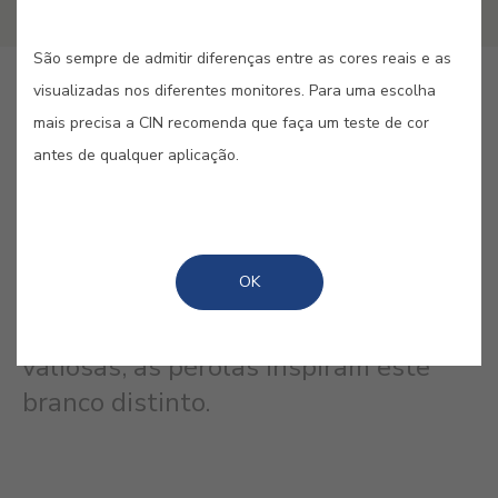
São sempre de admitir diferenças entre as cores reais e as
visualizadas nos diferentes monitores. Para uma escolha
GUARDAR
mais precisa a CIN recomenda que faça um teste de cor
antes de qualquer aplicação.
BRANCO PÉROLA #E505
OK
Elegantes, clássicas e sempre
valiosas, as pérolas inspiram este
branco distinto.