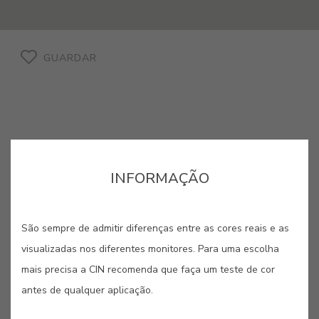
GUARDAR
CINZA TROVOADA #Z624
INFORMAÇÃO
Uma cor que pressagia um dos
São sempre de admitir diferenças entre as cores reais e as
espectáculos naturais mais
visualizadas nos diferentes monitores. Para uma escolha
impressionante. Pode servir como
mais precisa a CIN recomenda que faça um teste de cor
base para suavizar elementos
antes de qualquer aplicação.
fortemente coloridos ou,