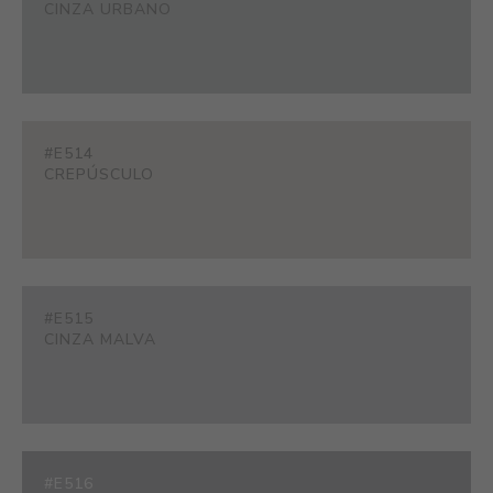
CINZA URBANO
#E514
CREPÚSCULO
#E515
CINZA MALVA
#E516