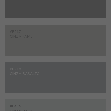
#E217
CINZA FAIAL
#E218
CINZA BASALTO
#E435
CINZA PARIS