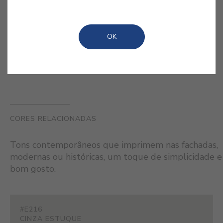
simplesmente, como envolvente
enriquecedora de um granito.
OK
CORES RELACIONADAS
Tons contemporâneos que imprimem nas fachadas,
modernas ou históricas, um toque de simplicidade e
bom gosto.
#E216
CINZA ESTUQUE