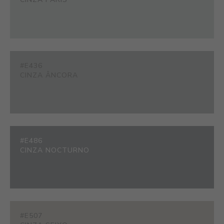
#E436
CINZA ÂNCORA
#E486
CINZA NOCTURNO
#E507