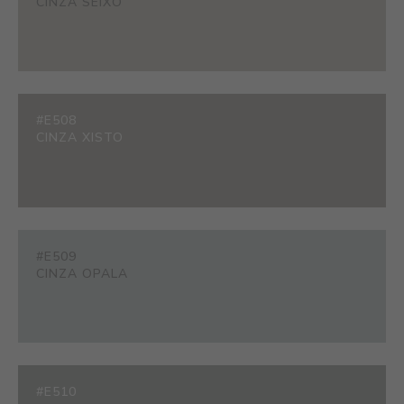
CINZA SEIXO
#E508
CINZA XISTO
#E509
CINZA OPALA
#E510