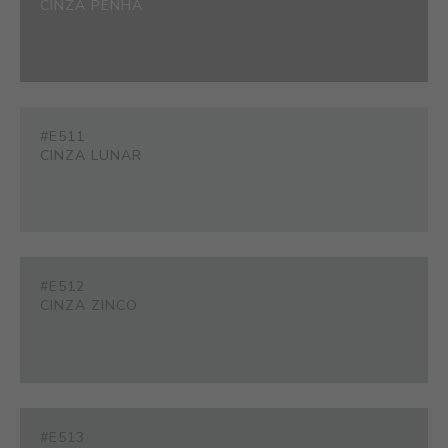
CINZA PENHA
#E511
CINZA LUNAR
#E512
CINZA ZINCO
#E513