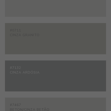
#0711
CINZA GRANITO
#7132
CINZA ARDÓSIA
#7467
BETON/CINZA BETÃO