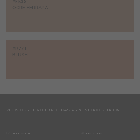
#E536
OCRE FERRARA
#R771
BLUSH
REGISTE-SE E RECEBA TODAS AS NOVIDADES DA CIN