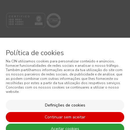
Política de cookies
© 2026 CIN, S.A.
Na CIN utilizamos cookies para personalizar conteúdo e anúncios,
fornecer funcionalidades de redes sociais e analisar o nosso tráfego.
Termos e Condições
Também partilhamos informações acerca da tua utilização do site com
os nossos parceiros de redes sociais, de publicidade e de análise, que
as podem combinar com outras informações que lhes forneceste ou
Política de Privacidade
recolhidas por estes a partir da tua utilização dos respetivos serviços.
Concordas com os nossos cookies se continuares a utilizar o nosso
website.
Política de Cookies
Condições Gerais de Venda
Definições de cookies
Continuar sem aceitar
Aceitar cookies