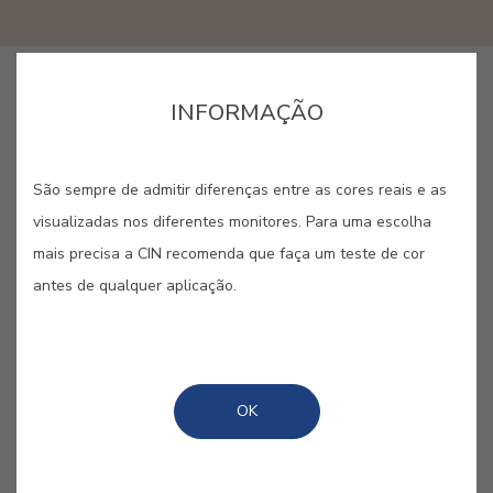
GUARDAR
INFORMAÇÃO
São sempre de admitir diferenças entre as cores reais e as
visualizadas nos diferentes monitores. Para uma escolha
mais precisa a CIN recomenda que faça um teste de cor
OCRE GRANADA #E481
antes de qualquer aplicação.
A cidade espanhola, berço do palácio
de Alhambra, inspira esta cor com
um toque de rosa.
OK