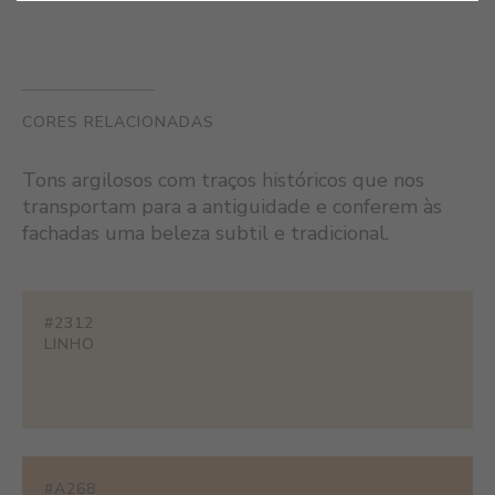
CORES RELACIONADAS
Tons argilosos com traços históricos que nos
transportam para a antiguidade e conferem às
fachadas uma beleza subtil e tradicional.
#2312
LINHO
#A268