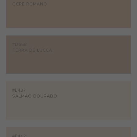
OCRE ROMANO
#D658
TERRA DE LUCCA
#E437
SALMÃO DOURADO
#E442