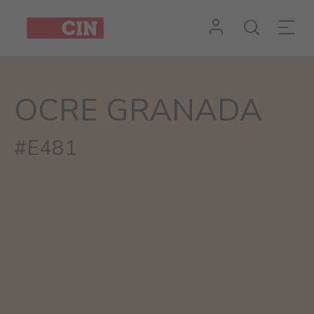
Cor
Granada
OCRE GRANADA
#E481