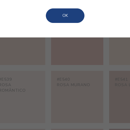
OK
#E476
#E477
#E480
ROSA VINTAGE
ROSA
ROSA 
MARRAQUEXE
#E539
#E540
#E541
ROSA
ROSA MURANO
ROSA 
ROMÂNTICO