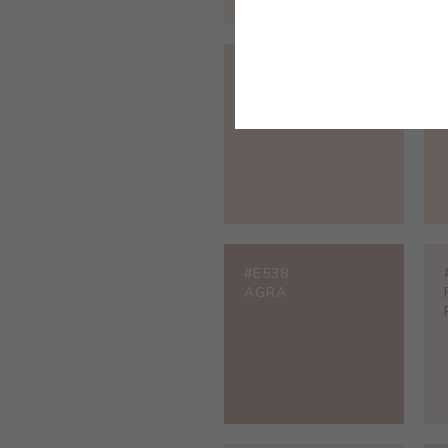
#E201
CREME SALMÃO
#E538
AGRA