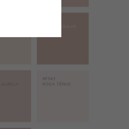
#E537
PÊSSEGO
OCRE MÉDULAS
#E543
LALIBELA
ROSA TÉNUE