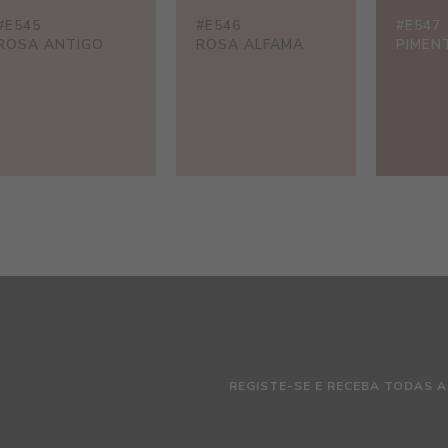
#E545
#E546
#E547
ROSA ANTIGO
ROSA ALFAMA
PIMEN
REGISTE-SE E RECEBA TODAS A