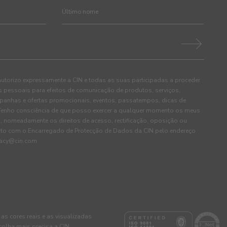
autorizo expressamente a CIN e todas as suas participadas a proceder
pessoais para efeitos de comunicação de produtos, serviços,
panhas e ofertas promocionais, eventos, passatempos, dicas de
. Tenho consciência de que posso exercer a qualquer momento os meus
, nomeadamente os direitos de acesso, rectificação, oposição ou
cto com o Encarregado de Protecção de Dados da CIN pelo endereço
ivacy@cin.com
 as cores reais e as visualizadas
colha mais precisa a CIN