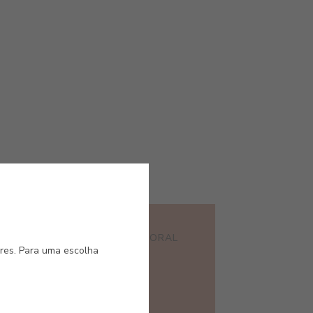
#E198
ALMAGRE
TERRA CORAL
ores. Para uma escolha