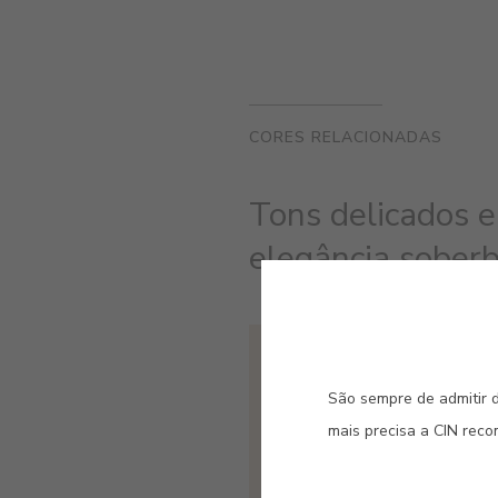
CORES RELACIONADAS
Tons delicados e
elegância soberba
#E484
ROSA SUSPIRO
São sempre de admitir d
mais precisa a CIN rec