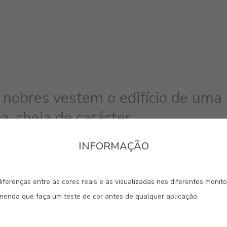
 nobres vestem o edifício de uma
, cheia de carácter.
INFORMAÇÃO
#2309
#E109
#E121
ROSA LAPA
ROSA CAIRO
ROSA 
iferenças entre as cores reais e as visualizadas nos diferentes monit
omenda que faça um teste de cor antes de qualquer aplicação.