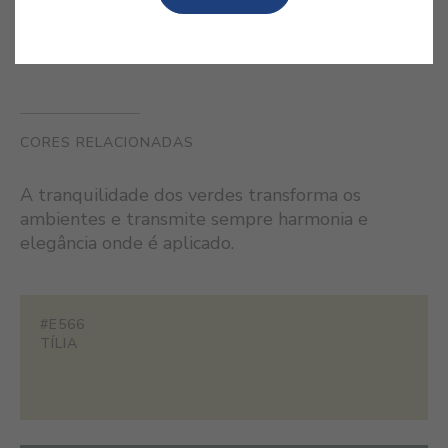
CORES RELACIONADAS
A tranquilidade dos verdes transforma os
ambientes e transmite sempre harmonia e
elegância onde é aplicado.
#E566
TÍLIA