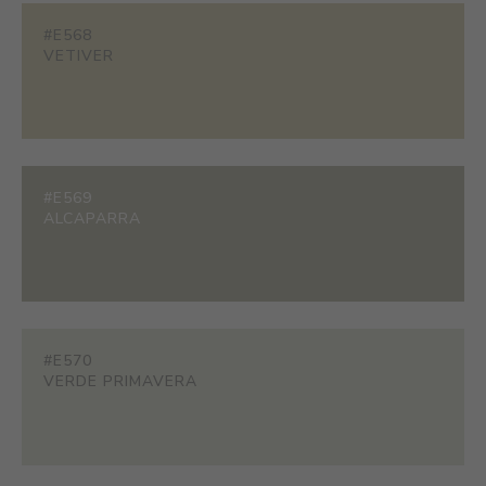
#E568
VETIVER
#E569
ALCAPARRA
#E570
VERDE PRIMAVERA