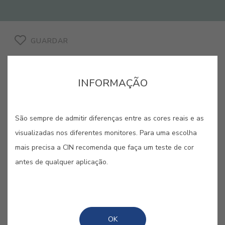
GUARDAR
INFORMAÇÃO
VERDE EUCALIPTO #E577
São sempre de admitir diferenças entre as cores reais e as
visualizadas nos diferentes monitores. Para uma escolha
Com um aroma que enche os
mais precisa a CIN recomenda que faça um teste de cor
antes de qualquer aplicação.
pulmões de energia e saúde, o
eucalipto traz uma sensação de bem-
estar tal como este tom de verde.
OK