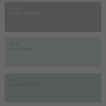
#E574
VERDE AZINHEIRA
#E575
VERDE MING
#E576
VERDE PROVENCE