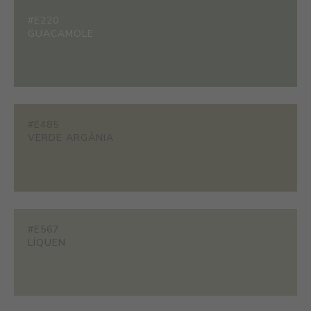
#E220
GUACAMOLE
#E485
VERDE ARGÂNIA
#E567
LÍQUEN