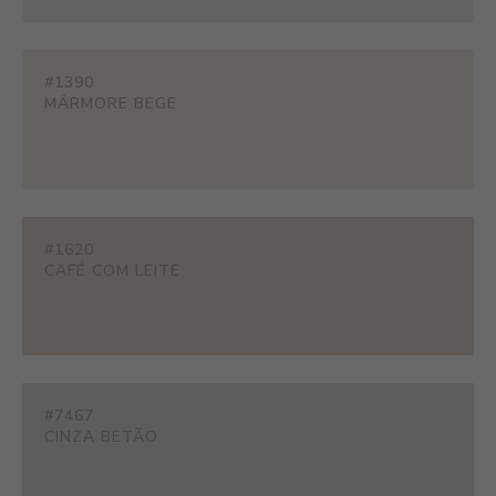
#1390
MÁRMORE BEGE
#1620
CAFÉ COM LEITE
#7467
CINZA BETÃO