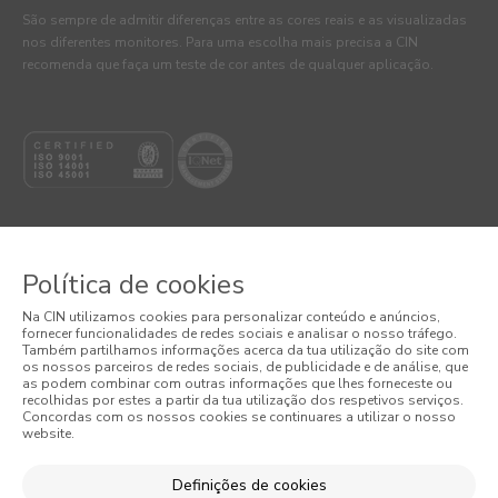
São sempre de admitir diferenças entre as cores reais e as visualizadas
nos diferentes monitores. Para uma escolha mais precisa a CIN
recomenda que faça um teste de cor antes de qualquer aplicação.
Política de cookies
© 2026 CIN, S.A.
Na CIN utilizamos cookies para personalizar conteúdo e anúncios,
fornecer funcionalidades de redes sociais e analisar o nosso tráfego.
Também partilhamos informações acerca da tua utilização do site com
Termos e Condições
os nossos parceiros de redes sociais, de publicidade e de análise, que
as podem combinar com outras informações que lhes forneceste ou
Política de Privacidade
recolhidas por estes a partir da tua utilização dos respetivos serviços.
Concordas com os nossos cookies se continuares a utilizar o nosso
website.
Política de Cookies
Definições de cookies
Condições Gerais de Venda