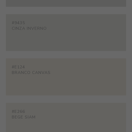
#9435
CINZA INVERNO
#E124
BRANCO CANVAS
#E266
BEGE SIAM