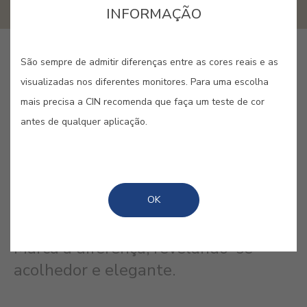
INFORMAÇÃO
GUARDAR
São sempre de admitir diferenças entre as cores reais e as
visualizadas nos diferentes monitores. Para uma escolha
mais precisa a CIN recomenda que faça um teste de cor
antes de qualquer aplicação.
CINZA PASTEL #677
OK
Assume-se com um dos mais
arrojados entre os clássicos pasteis.
Marca a diferença, revelando-se
acolhedor e elegante.