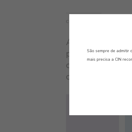
CORES RELACIONADAS
Abra a porta de 
prosperidade que
São sempre de admitir d
mais precisa a CIN rec
claros, esta cor 
convidando à me
#4147
URZE