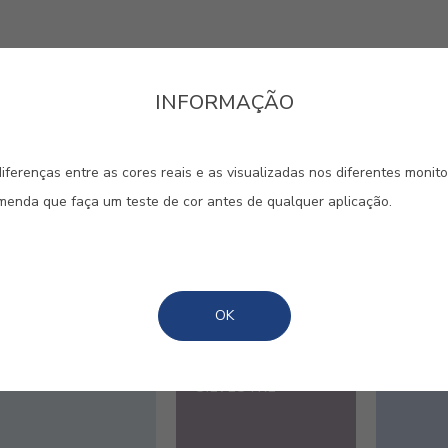
INFORMAÇÃO
sua casa ao requinte e à
 o violeta evoca. Utilizada em to
iferenças entre as cores reais e as visualizadas nos diferentes monit
omenda que faça um teste de cor antes de qualquer aplicação.
é ideal para lugares de repouso,
ditação e ao sonho.
OK
#4179
#E241
#E254
LILÁS EVASÃO
AMORA
GLICÍN
SILVESTRE