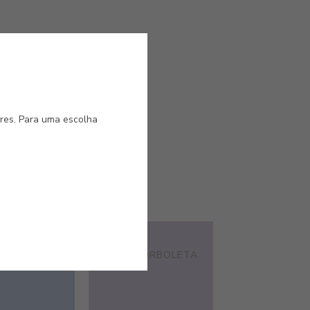
ns
ores. Para uma escolha
#E321
IA
LILÁS BORBOLETA