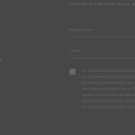
REGISTE-SE E RECEBA TODAS A
TE
Ao subscrever esta newsletter 
ao tratamento dos meus dados 
programas de fidelização, cam
decoração e utilização da cor
direitos de protecção de dados
apagamento, através de conta
de correio electrónico dpo_pr