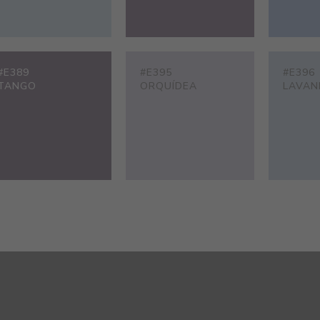
#E389
#E395
#E396
TANGO
ORQUÍDEA
LAVAN