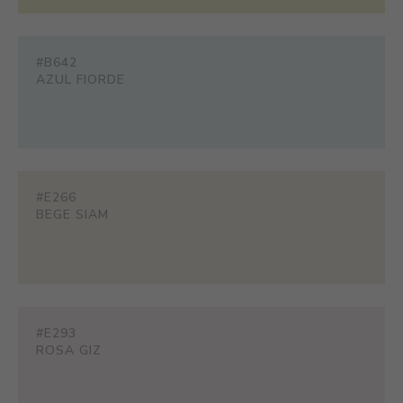
#B642
AZUL FIORDE
#E266
BEGE SIAM
#E293
ROSA GIZ