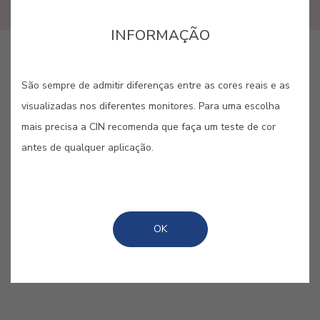
INFORMAÇÃO
GUARDAR
São sempre de admitir diferenças entre as cores reais e as
visualizadas nos diferentes monitores. Para uma escolha
mais precisa a CIN recomenda que faça um teste de cor
antes de qualquer aplicação.
ALGODÃO DOCE #E296
Dê um toque doce, fofo e colorido às
OK
suas paredes. Tal qual um algodão
doce...irresistível!