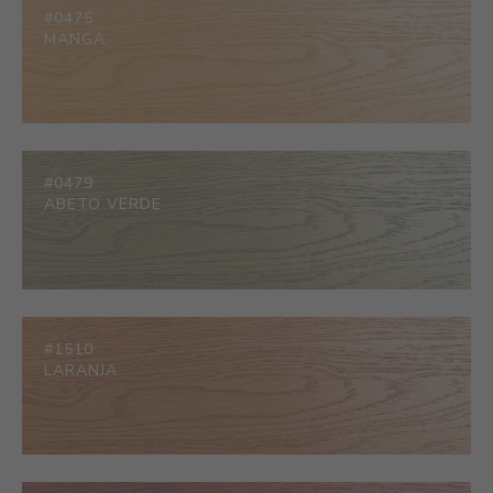
#0475
MANGA
#0479
ABETO VERDE
#1510
LARANJA