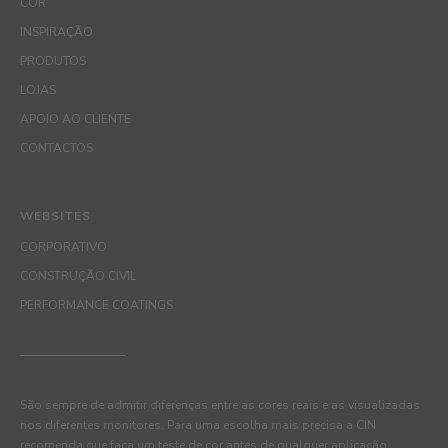
COR
INSPIRAÇÃO
PRODUTOS
LOJAS
APOIO AO CLIENTE
CONTACTOS
WEBSITES
CORPORATIVO
CONSTRUÇÃO CIVIL
PERFORMANCE COATINGS
São sempre de admitir diferenças entre as cores reais e as visualizadas
nos diferentes monitores. Para uma escolha mais precisa a CIN
recomenda que faça um teste de cor antes de qualquer aplicação.