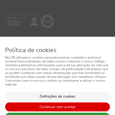
Política de cookies
© 2026 CIN, S.A.
Na CIN utilizamos cookies para personalizar conteúdo e anúncios,
fornecer funcionalidades de redes sociais e analisar o nosso tráfego.
Também partilhamos informações acerca da tua utilização do site com
Termos e Condições
os nossos parceiros de redes sociais, de publicidade e de análise, que
as podem combinar com outras informações que lhes forneceste ou
Política de Privacidade
recolhidas por estes a partir da tua utilização dos respetivos serviços.
Concordas com os nossos cookies se continuares a utilizar o nosso
website.
Política de Cookies
Definições de cookies
Condições Gerais de Venda
Continuar sem aceitar