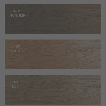
#0478
NOGUEIRA
#0480
MOGNO
#0481
TECA