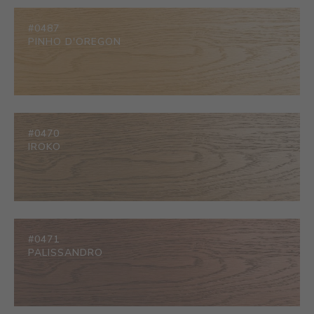
#0487
PINHO D'OREGON
#0470
IROKO
#0471
PALISSANDRO