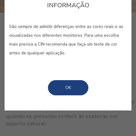
INFORMAÇÃO
GUARDAR
São sempre de admitir diferenças entre as cores reais e as
visualizadas nos diferentes monitores. Para uma escolha
mais precisa a CIN recomenda que faça um teste de cor
antes de qualquer aplicação.
CORES RELACIONADAS
OK
Os tons de madeira variam de acordo com a espécie
da árvore de onde são provenientes e são usados
quando se pretende conferir às madeiras um
aspecto natural.