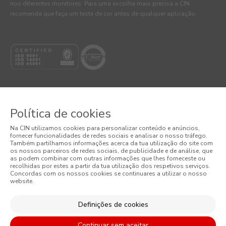
nos diferentes monitores. Para uma escolha mais precisa a CIN
recomenda que faça um teste de cor antes de qualquer aplicação.
Política de cookies
© 2026 CIN, S.A.
Na CIN utilizamos cookies para personalizar conteúdo e anúncios,
fornecer funcionalidades de redes sociais e analisar o nosso tráfego.
Termos e Condições
Também partilhamos informações acerca da tua utilização do site com
os nossos parceiros de redes sociais, de publicidade e de análise, que
as podem combinar com outras informações que lhes forneceste ou
Política de Privacidade
recolhidas por estes a partir da tua utilização dos respetivos serviços.
Concordas com os nossos cookies se continuares a utilizar o nosso
website.
Política de Cookies
Condições Gerais de Venda
Definições de cookies
Continuar sem aceitar