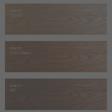
#0472
CEDRO
#0476
CASTANHO
#0477
IPÊ