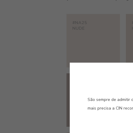
#NA25
NUDE
#NA30
BRUNELIA
São sempre de admitir d
mais precisa a CIN rec