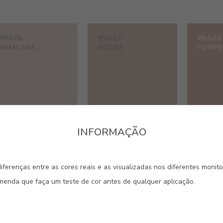
#NA26
#NA27
#NA28
HIMALAYA
ADOBE
POMPE
INFORMAÇÃO
#NA31
#NA32
#NA33
AURI
VELORA
SUND
iferenças entre as cores reais e as visualizadas nos diferentes monit
omenda que faça um teste de cor antes de qualquer aplicação.