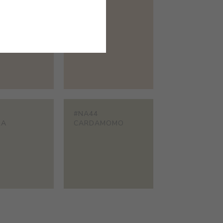
#NA39
RA
UBARI
#NA44
RA
CARDAMOMO