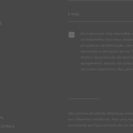
TE
Ao subscrever esta newsletter 
ao tratamento dos meus dados 
programas de fidelização, cam
decoração e utilização da cor
direitos de protecção de dados
apagamento, através de conta
de correio electrónico dpo_pr
São sempre de admitir diferenças entre
IL
nos diferentes monitores. Para uma es
recomenda que faça um teste de cor an
OATINGS