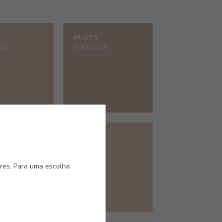
#NA29
IA
SEQUOIA
#NA34
ARA
TAVARI
ores. Para uma escolha