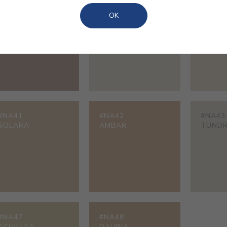
#NA36
#NA37
#NA38
OK
RUSSET
SABLON
CALCA
#NA41
#NA42
#NA43
SOLARA
AMBAR
TUND
#NA47
#NA48
ACHILLEA
DAURIA