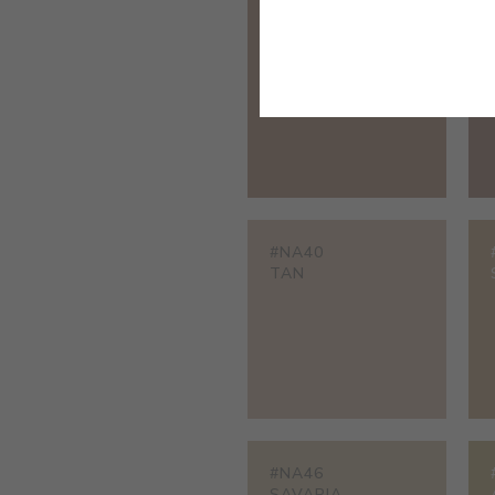
#NA35
POTTERY
#NA40
TAN
#NA46
SAVARIA