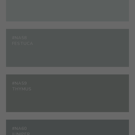
#NA58
FESTUCA
#NA59
THYMUS
#NA60
JUNIPER