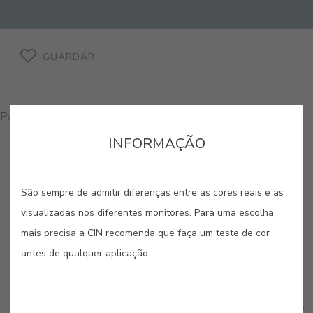
GUARDAR
Para comprar produtos nesta cor, por favor, contacte-nos
INFORMAÇÃO
São sempre de admitir diferenças entre as cores reais e as
visualizadas nos diferentes monitores. Para uma escolha
CORES RELACIONADAS
mais precisa a CIN recomenda que faça um teste de cor
Refletindo a beleza subtil e a força dos minerais,
antes de qualquer aplicação.
esta seleção de cores oferece uma sofisticação
discreta e luminosa. São matizes que capturam a
essência de pedras preciosas e formações rochosas,