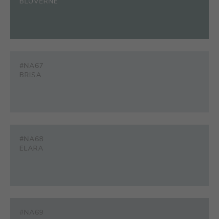
BLUVERNE
#NA67
BRISA
#NA68
ELARA
#NA69