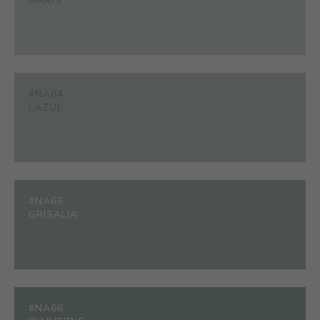
MARIS
#NA64
LAZUL
#NA65
GRISALIA
#NA66