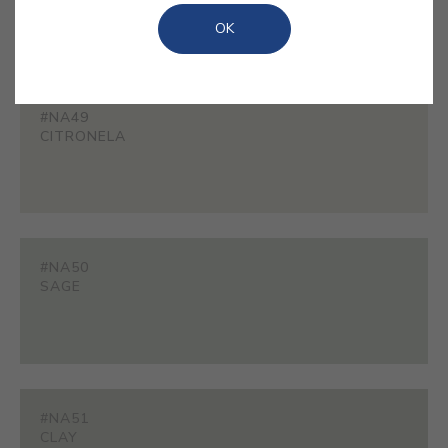
perfeitas para ambientes que procuram um toque
OK
de elegância serena.
#NA49
CITRONELA
#NA50
SAGE
#NA51
CLAY