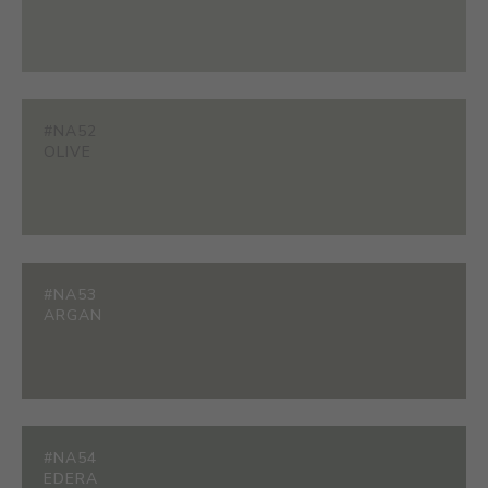
#NA52
OLIVE
#NA53
ARGAN
#NA54
EDERA