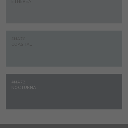
ETHEREA
#NA70
COASTAL
#NA72
NOCTURNA