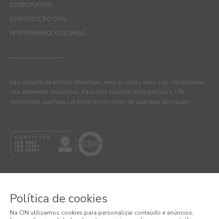
CORPORATIVO
CONSTRUÇÃO CIVIL
PERFORMANCE COATINGS
São sempre de admitir diferenças entre as cores reais e as visualizadas
nos diferentes monitores. Para uma escolha mais precisa a CIN
recomenda que faça um teste de cor antes de qualquer aplicação.
Política de cookies
© 2026 CIN, S.A.
Na CIN utilizamos cookies para personalizar conteúdo e anúncios,