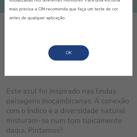
visualizadas nos diferentes monitores. Para uma escolha
mais precisa a CIN recomenda que faça um teste de cor
antes de qualquer aplicação.
GUARDAR
OK
AZUL ÍNDICO #1648
Este azul foi inspirado nas lindas
paisagens moçambicanas. A conexão
com o Índico e a diversidade natural
misturam-se num tom tipicamente
daqui. Pintamos?