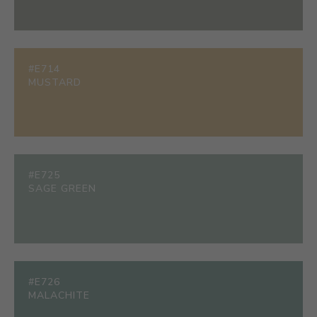
#E714
MUSTARD
#E725
SAGE GREEN
#E726
MALACHITE