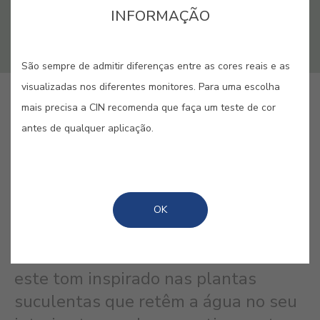
INFORMAÇÃO
São sempre de admitir diferenças entre as cores reais e as
visualizadas nos diferentes monitores. Para uma escolha
GUARDAR
mais precisa a CIN recomenda que faça um teste de cor
antes de qualquer aplicação.
SUCCULENT GREEN #E724
OK
A casa erradia calor e frescura com
este tom inspirado nas plantas
suculentas que retêm a água no seu