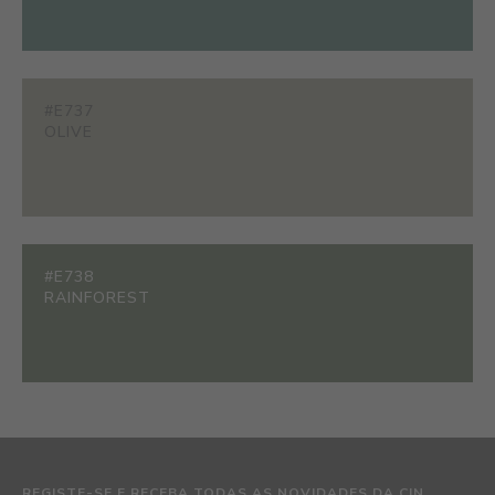
#E737
OLIVE
#E738
RAINFOREST
REGISTE-SE E RECEBA TODAS AS NOVIDADES DA CIN