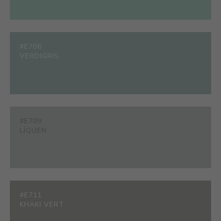
#E706
VERDIGRIS
#E709
LÍQUEN
#E711
KHAKI VERT