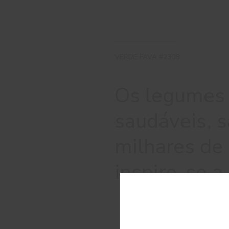
VERDE FAVA #2308
Os legumes 
saudáveis, 
milhares de 
inspire-se a
C