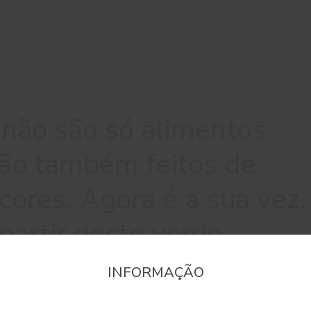
não são só alimentos
são também feitos de
cores. Agora é a sua vez,
 partir deste verde.
INFORMAÇÃO
onfirme a região que pretende consultar informaçã