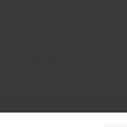
São sempre de admitir diferenças entre
IL
nos diferentes monitores. Para uma es
recomenda que faça um teste de cor an
OATINGS
 100 (chamada para rede fixa nacional)
ções
Política de Privacidade
Política de Cookies
Faqs