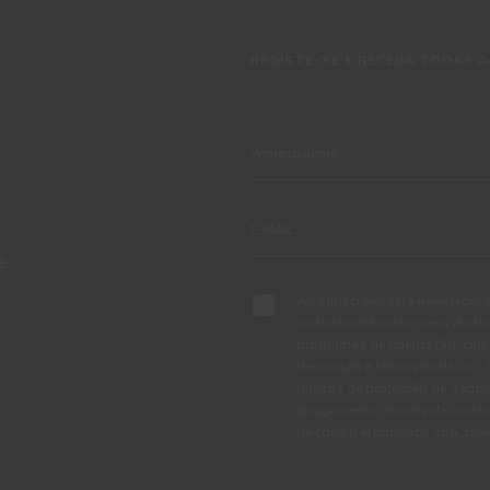
REGISTE-SE E RECEBA TODAS A
TE
Ao subscrever esta newsletter 
ao tratamento dos meus dados 
programas de fidelização, cam
decoração e utilização da cor
direitos de protecção de dados
apagamento, através de conta
de correio electrónico dpo_pr