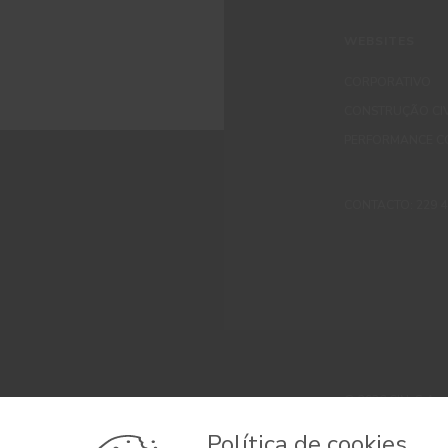
WEBSITES
CORPORATIVO
CONSTRUÇÃO CIV
PERFORMANCE C
CONTACTO: 229 405
© 2026 CIN, S.A.
Termos e Condi
Política de cookies