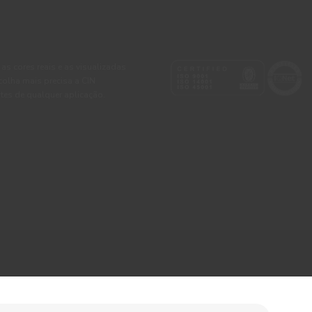
 as cores reais e as visualizadas
colha mais precisa a CIN
tes de qualquer aplicação.