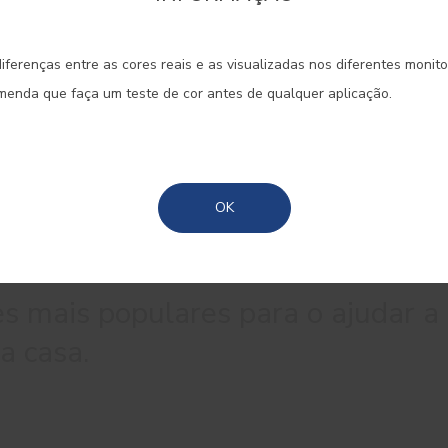
onfirme a região que pretende consultar informaçã
iferenças entre as cores reais e as visualizadas nos diferentes monit
Portugal Continental
omenda que faça um teste de cor antes de qualquer aplicação.
Madeira
Açores
OK
s mais populares para o ajudar a
a casa.