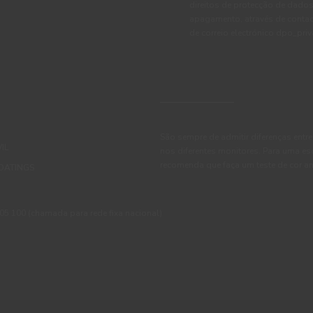
direitos de protecção de dados
apagamento, através de conta
de correio electrónico dpo_pr
São sempre de admitir diferenças entre
IL
nos diferentes monitores. Para uma es
recomenda que faça um teste de cor an
OATINGS
 100 (chamada para rede fixa nacional)