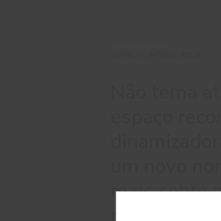
VERMELHO IMPERIAL #3318
Não tema atr
espaço recor
dinamizador
um novo nom
mais sobre a
catálogo.