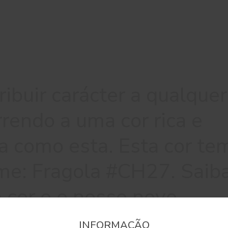
ibuir carácter a qualquer
rendo a uma cor rica e
a como esta. Esta cor te
e: Fragola #CH27. Saib
 cor e o nosso novo
INFORMAÇÃO