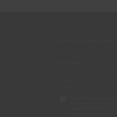
REGISTE-SE E RECEBA TODAS A
TE
Ao subscrever esta newsletter 
ao tratamento dos meus dados 
programas de fidelização, cam
decoração e utilização da cor