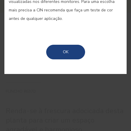
visualizadas nos diferentes monitores. Para uma escolha
mais precisa a CIN recomenda que faça um teste de cor
antes de qualquer aplicação.
COMPRAR ONLINE
GUARDAR
OK
FUNCHO #6370
Renda-se à frescura adocicada desta
planta para criar um espaço
agradável e harmonioso.