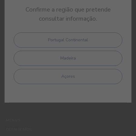
Confirme a região que pretende
consultar informação.
Portugal Continental
Ao subscrever esta newsletter autorizo expressamente a CIN e
todas as suas participadas a proceder ao tratamento dos meus
dados pessoais para efeitos de comunicação de produtos,
Madeira
serviços, programas de fidelização, campanhas e ofertas
promocionais, eventos, passatempos, dicas de decoração e
utilização da cor. Tenho consciência de que posso exercer a
Açores
qualquer momento os meus direitos de protecção de dados,
nomeadamente os direitos de acesso, rectificação, oposição ou
apagamento, através de contacto com o Encarregado de
Protecção de Dados da CIN pelo endereço de correio electrónico
dpo_privacy@cin.com
MENUS
QUEM SOMOS