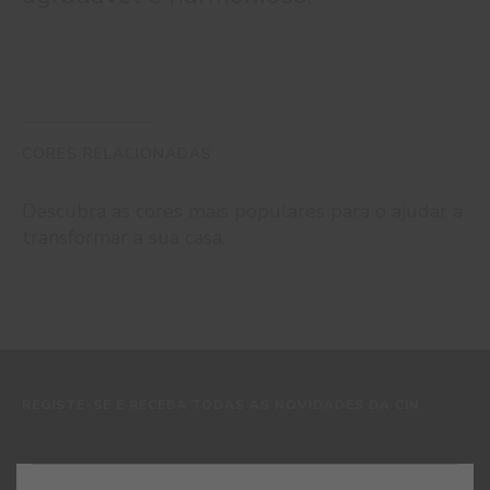
CORES RELACIONADAS
Descubra as cores mais populares para o ajudar a
transformar a sua casa.
REGISTE-SE E RECEBA TODAS AS NOVIDADES DA CIN