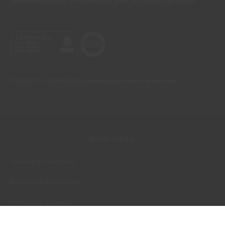
recomenda que faça um teste de cor antes de qualquer aplicação.
CONTACTO: 229 405 100 (chamada para rede fixa nacional)
© 2026 CIN, S.A.
Termos e Condições
Política de Privacidade
Política de Cookies
Faqs