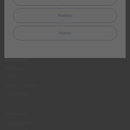
apagamento, através de contacto com o Encarregado de
Protecção de Dados da CIN pelo endereço de correio electrónico
Madeira
dpo_privacy@cin.com
Açores
MENUS
QUEM SOMOS
COR
INSPIRAÇÃO
PRODUTOS
LOJAS
APOIO AO CLIENTE
CONTACTOS
WEBSITES
CORPORATIVO