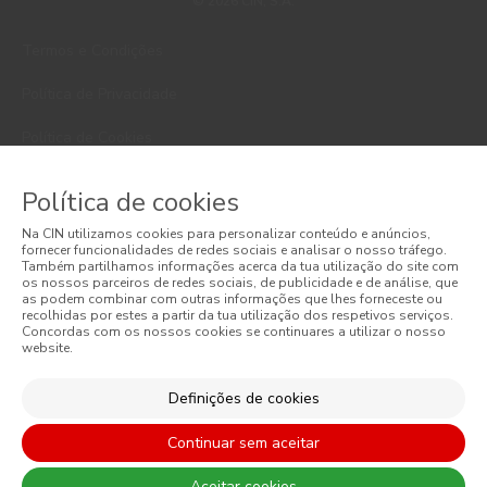
© 2026 CIN, S.A.
Termos e Condições
Política de Privacidade
Política de Cookies
Faqs
Política de cookies
Litígios de Consumo
Na CIN utilizamos cookies para personalizar conteúdo e anúncios,
fornecer funcionalidades de redes sociais e analisar o nosso tráfego.
Livro de Reclamações Online
Também partilhamos informações acerca da tua utilização do site com
os nossos parceiros de redes sociais, de publicidade e de análise, que
as podem combinar com outras informações que lhes forneceste ou
Condições Gerais de Venda Online
recolhidas por estes a partir da tua utilização dos respetivos serviços.
Concordas com os nossos cookies se continuares a utilizar o nosso
website.
Condições Gerais de Venda
Acessibilidade
Definições de cookies
Continuar sem aceitar
Aceitar cookies