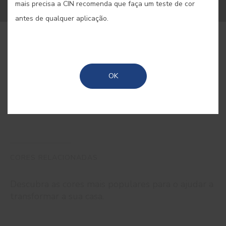
mais precisa a CIN recomenda que faça um teste de cor
antes de qualquer aplicação.
COMPRAR ONLINE
OK
GUARDAR
CORES RELACIONADAS
Descubra as cores mais populares para o ajudar a
transformar a sua casa.