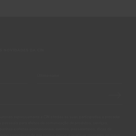
S NOVIDADES DA CIN
autorizo expressamente a CIN e todas as suas participadas a proceder
pessoais para efeitos de comunicação de produtos, serviços,
panhas e ofertas promocionais, eventos, passatempos, dicas de
. Tenho consciência de que posso exercer a qualquer momento os meus