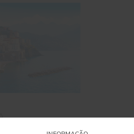
 A
iterrânica
INFORMAÇÃO