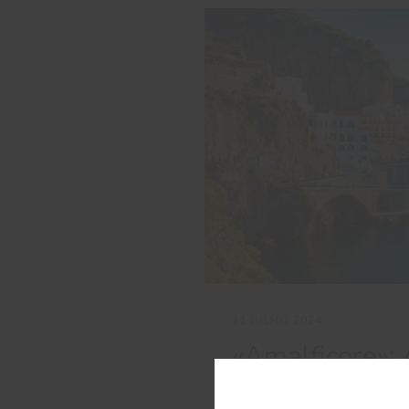
31 JULHO 2024
«Amalficore»:
inspiração med