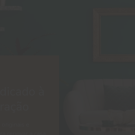
dicado à
oração
 originais e
ra renovar a casa