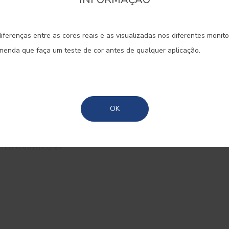
onfirme a região que pretende consultar informaçã
de
iferenças entre as cores reais e as visualizadas nos diferentes monit
Portugal Continental
omenda que faça um teste de cor antes de qualquer aplicação.
sto: cores suaves,
Madeira
 citrinos e peças
tética da costa
Açores
quistou o mundo da
OK
que não trazê-la
intura? Divertido,
stilo «Amalficore»