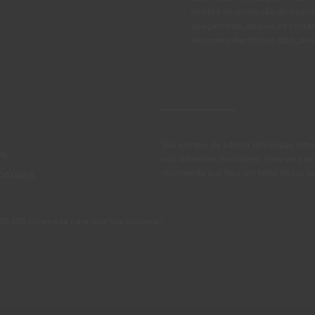
direitos de protecção de dados
apagamento, através de conta
de correio electrónico dpo_pr
São sempre de admitir diferenças entre
IL
nos diferentes monitores. Para uma es
recomenda que faça um teste de cor an
OATINGS
 100 (chamada para rede fixa nacional)