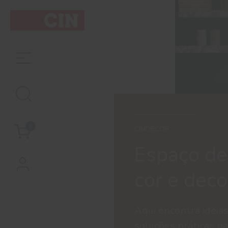
0
CINDECOR
Espaço de
cor e dec
Aqui encontra ideias
soluções práticas pa