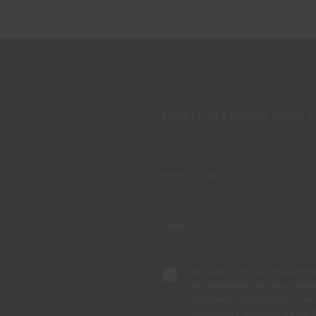
REGISTE-SE E RECEBA TODAS A
TE
Ao subscrever esta newsletter 
ao tratamento dos meus dados 
programas de fidelização, cam
decoração e utilização da cor