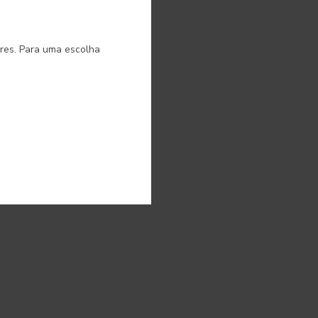
o.
ores. Para uma escolha