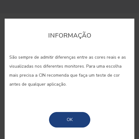
COMPRAR ONLINE
INFORMAÇÃO
GUARDAR
São sempre de admitir diferenças entre as cores reais e as
visualizadas nos diferentes monitores. Para uma escolha
mais precisa a CIN recomenda que faça um teste de cor
antes de qualquer aplicação.
NEOCLÁSSICO #E915
Uma cor ligeira e temperada, entre o
OK
azul e o cinzento, e imune ao passar
do tempo, como o estilo neoclássico