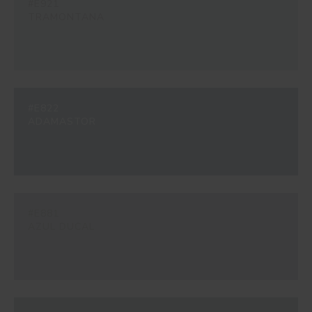
#E921
TRAMONTANA
#E822
ADAMASTOR
#E881
AZUL DUCAL