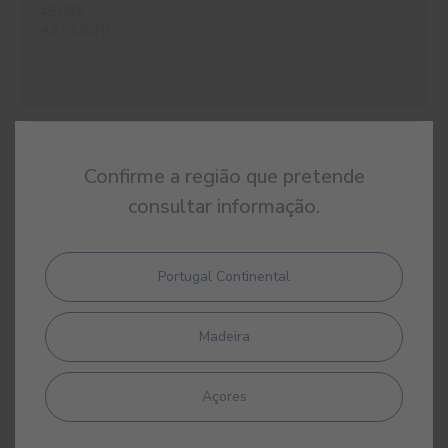
#E885
AZULINHO
#E886
Confirme a região que pretende
AZUL MORFEU
consultar informação.
Portugal Continental
#E887
AZUL GUSTAVIANO
Madeira
Açores