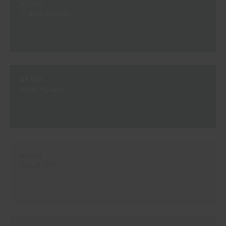
#E882
CINZA PAYNE
#E883
MAR NEGRO
#E884
GALATEIA