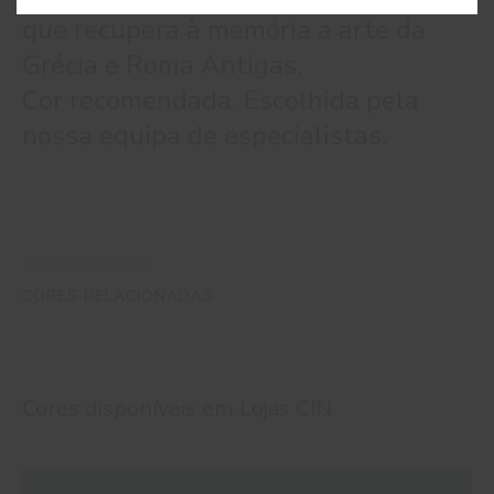
que recupera à memória a arte da
Grécia e Roma Antigas.
Cor recomendada. Escolhida pela
nossa equipa de especialistas.
CORES RELACIONADAS
Cores disponíveis em
Lojas CIN