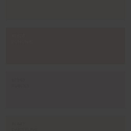
#E828
POMONA
#E840
RUBENS
#E847
DARJEELING