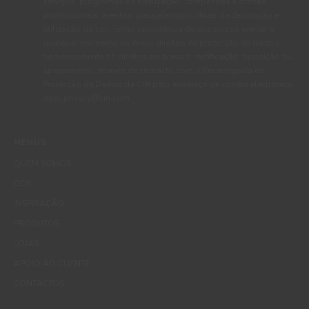
serviços, programas de fidelização, campanhas e ofertas
promocionais, eventos, passatempos, dicas de decoração e
utilização da cor. Tenho consciência de que posso exercer a
qualquer momento os meus direitos de protecção de dados,
nomeadamente os direitos de acesso, rectificação, oposição ou
apagamento, através de contacto com o Encarregado de
Protecção de Dados da CIN pelo endereço de correio electrónico
dpo_privacy@cin.com
MENUS
QUEM SOMOS
COR
INSPIRAÇÃO
PRODUTOS
LOJAS
APOIO AO CLIENTE
CONTACTOS