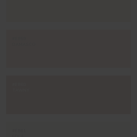
#E859
DAMASCO
#E860
TAWNY
#E861
EDLA