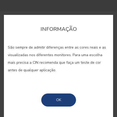
COMPRAR ONLINE
INFORMAÇÃO
GUARDAR
São sempre de admitir diferenças entre as cores reais e as
visualizadas nos diferentes monitores. Para uma escolha
mais precisa a CIN recomenda que faça um teste de cor
antes de qualquer aplicação.
OSTERLEY #E865
Este tom de terracota avermelhado
OK
leva-nos à sala etrusca da mansão
de Osterley Park, uma jóia do legado