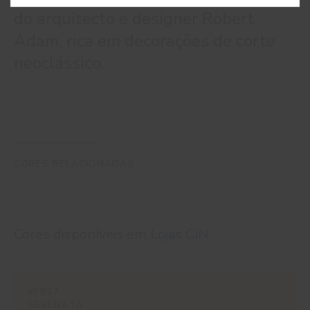
do arquitecto e designer Robert
Adam, rica em decorações de corte
neoclássico.
CORES RELACIONADAS
Cores disponíveis em
Lojas CIN
#E837
SERENATA