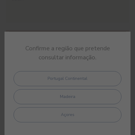
#E862
JOSEFA
Confirme a região que pretende
consultar informação.
Portugal Continental
#E863
TERRACOTTA
Madeira
Açores
#E864