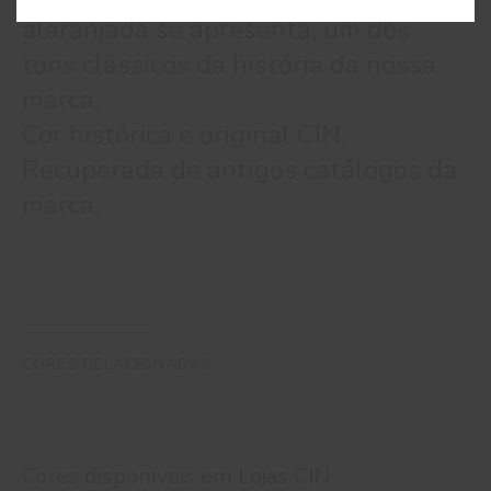
alaranjada se apresenta, um dos
tons clássicos da história da nossa
marca.
Cor histórica e original CIN.
Recuperada de antigos catálogos da
marca.
CORES RELACIONADAS
Cores disponíveis em
Lojas CIN