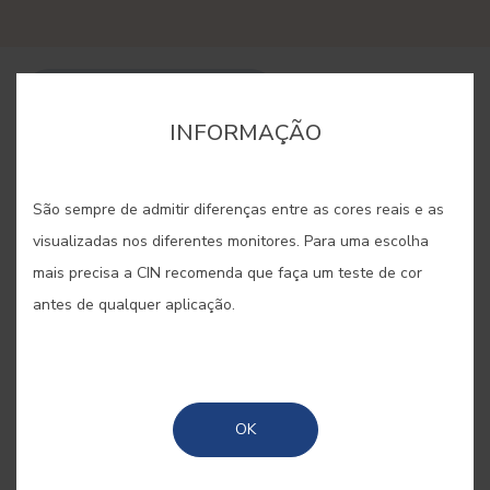
COMPRAR ONLINE
INFORMAÇÃO
GUARDAR
São sempre de admitir diferenças entre as cores reais e as
visualizadas nos diferentes monitores. Para uma escolha
mais precisa a CIN recomenda que faça um teste de cor
antes de qualquer aplicação.
CALÊNDULA #E833
Vistosa, bela e de possibilidades
OK
decorativas infinitas, como a flor da
calêndula. É assim que esta cor