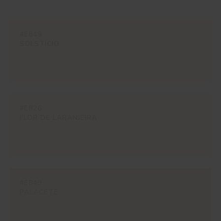
#E848
SOLSTÍCIO
#E826
FLOR DE LARANJEIRA
#E849
PALACETE