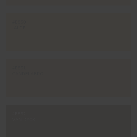
#E850
JALDE
#E851
CANDELABRO
#E852
VAN DYCK