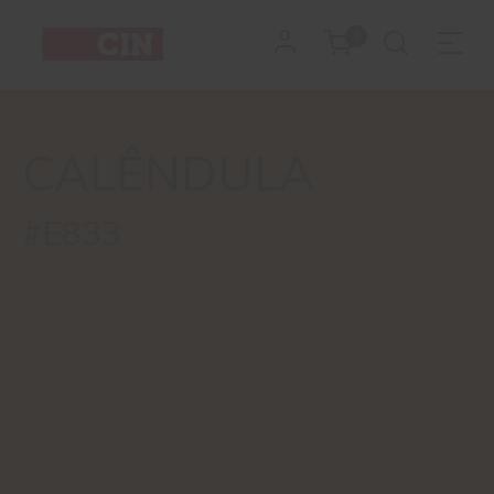
Cor
0
Calêndula
CALÊNDULA
#E833