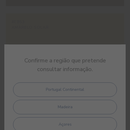
#E853
AMARELO SOLAR
Confirme a região que pretende
#E854
consultar informação.
OCRE AMARELO
Portugal Continental
Madeira
#E855
SIENA
Açores