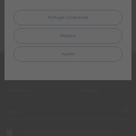
#D785
BRANCO CREME
Portugal Continental
Madeira
Açores
REGISTE-SE E RECEBA TODAS AS NOVIDADES DA CIN
Ao subscrever esta newsletter autorizo expressamente a CIN e