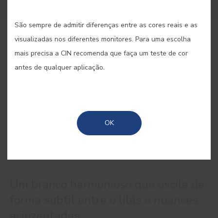
São sempre de admitir diferenças entre as cores reais e as
visualizadas nos diferentes monitores. Para uma escolha
COMPRAR ONLINE
mais precisa a CIN recomenda que faça um teste de cor
antes de qualquer aplicação.
GUARDAR
OK
BRANCO CAMÉLIA #D784
Um branco harmonioso que oscila de
forma subtil entre o lilás e nuances
acinzentadas.