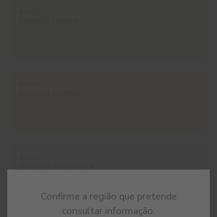
#0700
BRANCO NUVEM
#0707
BRANCO MARFIM
#A722
BRANCO PRIMAVERA
Confirme a região que pretende
consultar informação.