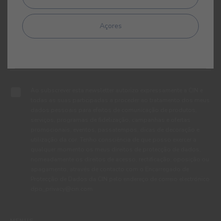
Açores
Ao subscrever esta newsletter autorizo expressamente a CIN e
todas as suas participadas a proceder ao tratamento dos meus
dados pessoais para efeitos de comunicação de produtos,
serviços, programas de fidelização, campanhas e ofertas
promocionais, eventos, passatempos, dicas de decoração e
utilização da cor. Tenho consciência de que posso exercer a
qualquer momento os meus direitos de protecção de dados,
nomeadamente os direitos de acesso, rectificação, oposição ou
apagamento, através de contacto com o Encarregado de
Protecção de Dados da CIN pelo endereço de correio electrónico
dpo_privacy@cin.com
MENUS