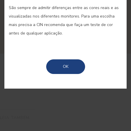
decoração
São sempre de admitir diferenças entre as cores reais e as
visualizadas nos diferentes monitores. Para uma escolha
Aqui encontra ideias originais e soluções práticas
mais precisa a CIN recomenda que faça um teste de cor
para renovar a casa em sintonia com as
antes de qualquer aplicação.
tendências mais actuais de cor e decoração.
OK
LEIA TAMBÉM