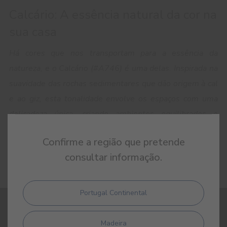
Calcário: A essência natural da cor na
sua casa
Há cores que nos transportam para a essência da
natureza, e o Calcário (#A746) é uma delas. Inspirada na
suavidade das rochas sedimentares que dão origem à cal
e ao giz, esta tonalidade envolve os espaços com uma
delicadeza única, criando ambientes equilibrados e
intemporais.
Confirme a região que pretende
consultar informação.
Portugal Continental
REGISTE-SE E RECEBA TODAS AS NOVIDADES DA CIN
Madeira