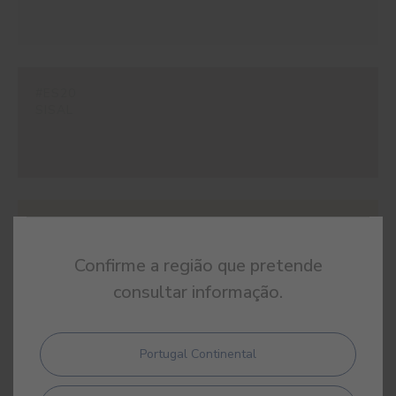
#ES20
SISAL
#ES21
LIMESTONE
Confirme a região que pretende
consultar informação.
Portugal Continental
#ES22
JUTA