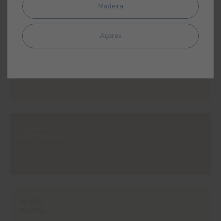
Madeira
Açores
#ES23
NOUGAT
#ES24
NOCCIOLLA
#ES25
RAFFIA