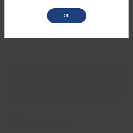
serenos e que transcendem as tendências.
OK
#ES18
SUBLIME
#0552
SAND/BAUNILHA
#0707
ADORNA/BRANCO MARFIM