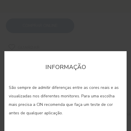
COMPRAR ONLINE
GUARDAR
INFORMAÇÃO
São sempre de admitir diferenças entre as cores reais e as
CORES RELACIONADAS
visualizadas nos diferentes monitores. Para uma escolha
mais precisa a CIN recomenda que faça um teste de cor
A paleta de cremes envolve os ambientes numa
antes de qualquer aplicação.
luminosidade suave e acolhedora, transmitindo uma
sensação de conforto imediato. São a essência da
elegância clássica, perfeitos para criar espaços