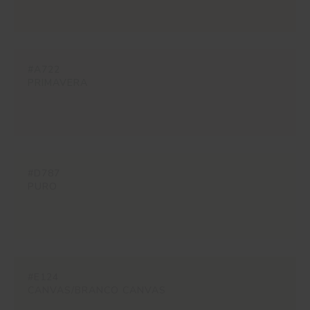
#A722
PRIMAVERA
#D787
PURO
#E124
CANVAS/BRANCO CANVAS