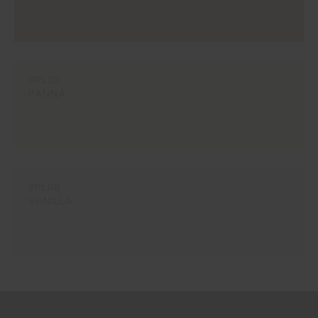
#PL03
PANNA
#PL88
VANILLA