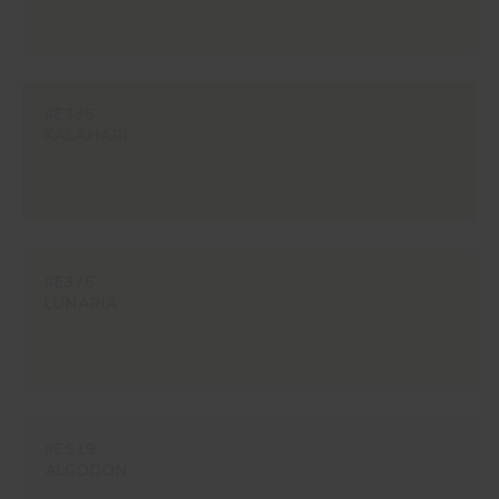
#E336
KALAHARI
#E375
LUNARIA
#ES19
ALGODON