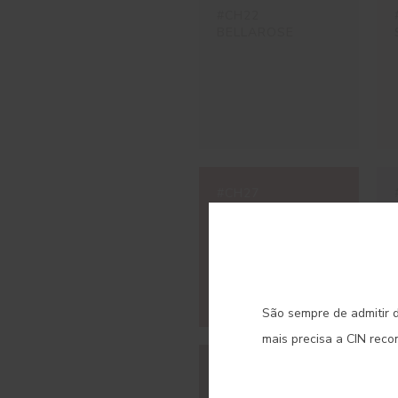
#CH22
BELLAROSE
#CH27
FRAGOLA
C
São sempre de admitir d
mais precisa a CIN rec
#CH33
MARSALA