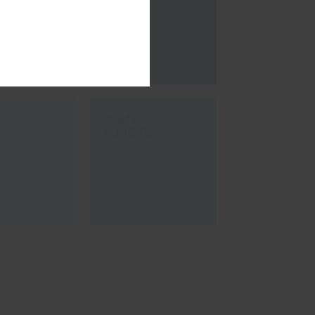
#CH42
BLUEBIRD