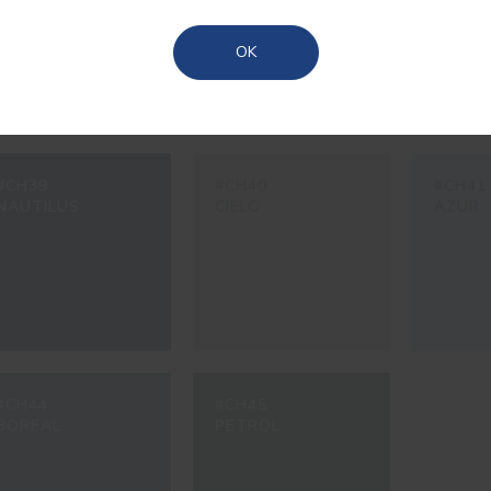
Açores
OK
#CH39
#CH40
#CH41
NAUTILUS
CIELO
AZUR
#CH44
#CH45
BOREAL
PETROL