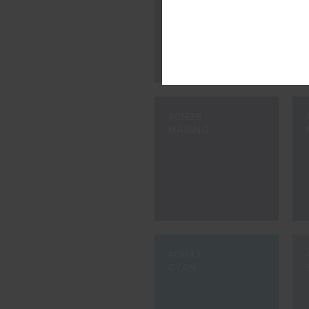
#CH38
MARINO
#CH43
CYAN