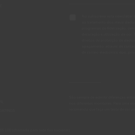
TE
Ao subscrever esta newsletter 
ao tratamento dos meus dados 
programas de fidelização, cam
decoração e utilização da cor
direitos de protecção de dados
apagamento, através de conta
de correio electrónico dpo_pr
São sempre de admitir diferenças entre
IL
nos diferentes monitores. Para uma es
recomenda que faça um teste de cor an
OATINGS
 100 (chamada para rede fixa nacional)