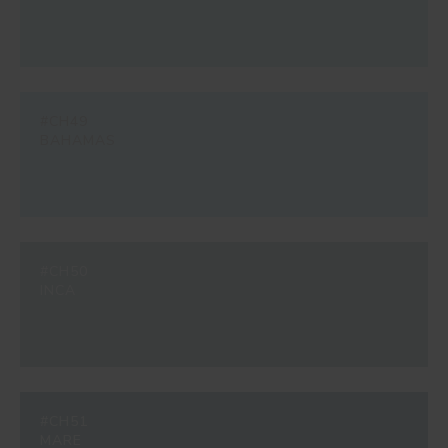
#CH49
BAHAMAS
#CH50
INCA
#CH51
MARE