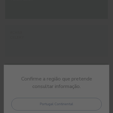
#CH59
CELERY
#CH60
ALOE
Confirme a região que pretende
consultar informação.
Portugal Continental
#CH61