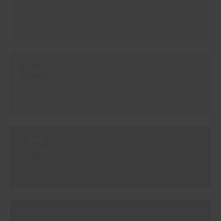
ANISETE
#CH65
HERBAL
#CH66
FOLIAGE
#CH67