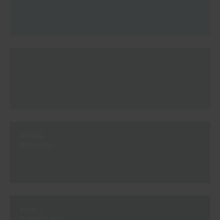
#CH55
SALVIA
#CH56
NIAGARA
#CH57
TURMALINA