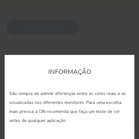
COMPRAR ONLINE
GUARDAR
INFORMAÇÃO
São sempre de admitir diferenças entre as cores reais e as
CORES RELACIONADAS
visualizadas nos diferentes monitores. Para uma escolha
mais precisa a CIN recomenda que faça um teste de cor
Desde os turquesas exóticos aos verdes mais
intensos, esta paleta transporta-nos para paisagens
antes de qualquer aplicação.
luxuriantes e cheias de vitalidade. São cores que
renovam e inspiram, ideais para criar pontos de foco