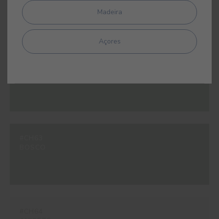
OSIRIS
Madeira
Açores
#CH62
AMAZONIA
#CH63
BOSCO
#CH64