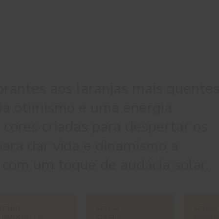
rantes aos laranjas mais quentes
dia otimismo e uma energia
 cores criadas para despertar os
 para dar vida e dinamismo a
 com um toque de audácia solar.
#CH01
#CH02
#CH03
LIMONCELLO
CITRUS
MIMOS