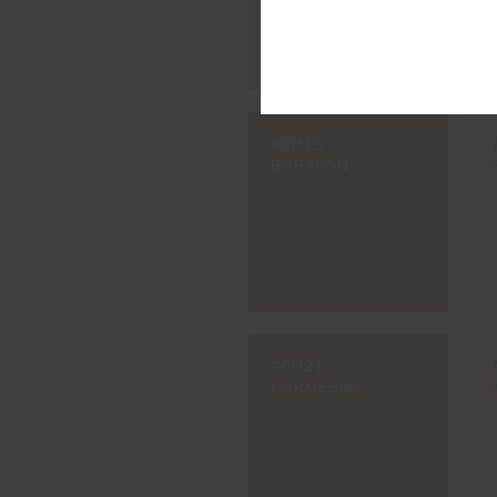
#CH15
BABYLON
#CH21
CARMESIM