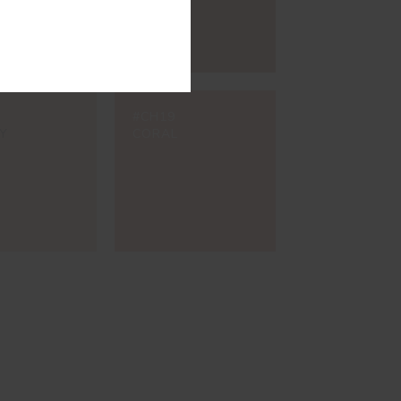
#CH19
Y
CORAL