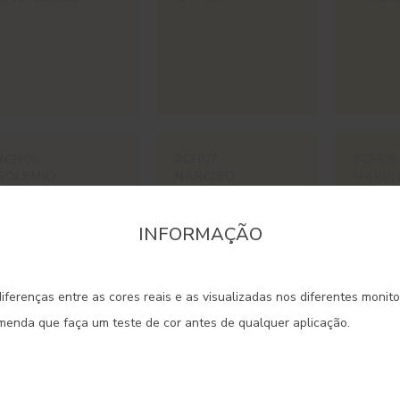
#CH06
#CH07
#CH08
SOLEMIO
NARCISO
MARIG
INFORMAÇÃO
onfirme a região que pretende consultar informaçã
iferenças entre as cores reais e as visualizadas nos diferentes monit
Portugal Continental
omenda que faça um teste de cor antes de qualquer aplicação.
#CH11
#CH12
#CH13
CORALIA
PEONY
ULURU
Madeira