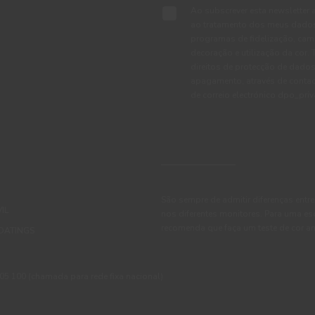
Ao subscrever esta newsletter 
ao tratamento dos meus dados 
programas de fidelização, cam
decoração e utilização da cor
direitos de protecção de dados
apagamento, através de conta
de correio electrónico dpo_pr
São sempre de admitir diferenças entre
IL
nos diferentes monitores. Para uma es
recomenda que faça um teste de cor an
OATINGS
 100 (chamada para rede fixa nacional)