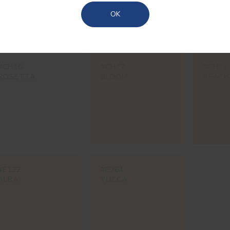
Açores
OK
#CH16
#CH17
#CH18
ROSETTA
BLOOM
PEACH
#E122
#E264
ALBA
YUCCA