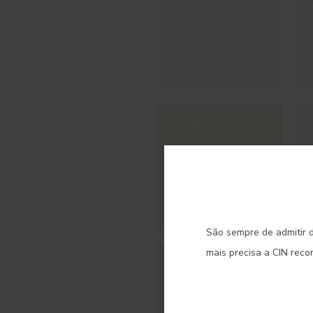
#CH05
KOMBUCHA
C
São sempre de admitir d
mais precisa a CIN rec
#CH10
INDI