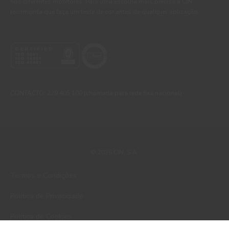
nos diferentes monitores. Para uma escolha mais precisa a CIN
recomenda que faça um teste de cor antes de qualquer aplicação.
CONTACTO: 229 405 100 (chamada para rede fixa nacional)
© 2026 CIN, S.A.
Termos e Condições
Política de Privacidade
Política de Cookies