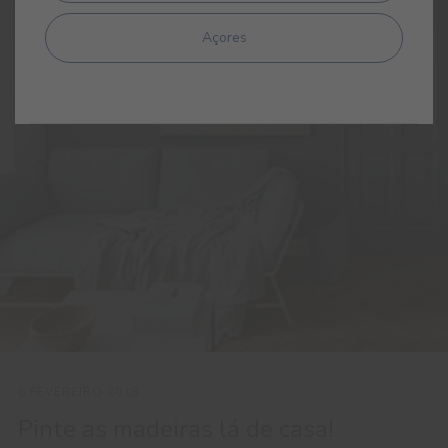
Açores
6 FEVEREIRO 2018
Pinte as madeiras lá de casa!