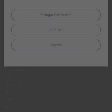
todas as suas participadas a proceder ao tratamento dos meus
dados pessoais para efeitos de comunicação de produtos,
serviços, programas de fidelização, campanhas e ofertas
Portugal Continental
promocionais, eventos, passatempos, dicas de decoração e
utilização da cor. Tenho consciência de que posso exercer a
qualquer momento os meus direitos de protecção de dados,
Madeira
nomeadamente os direitos de acesso, rectificação, oposição ou
apagamento, através de contacto com o Encarregado de
Protecção de Dados da CIN pelo endereço de correio electrónico
Açores
dpo_privacy@cin.com
MENUS
QUEM SOMOS
COR
INSPIRAÇÃO
PRODUTOS
LOJAS
APOIO AO CLIENTE