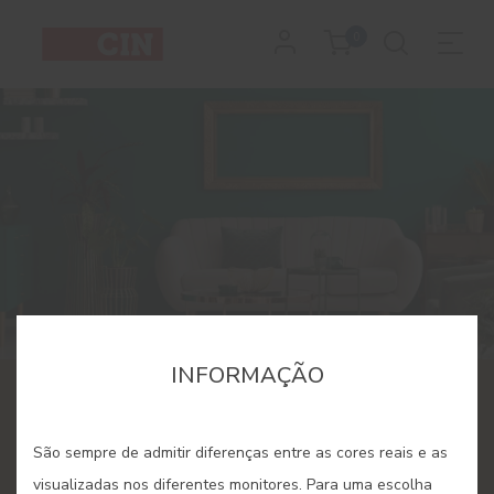
0
INFORMAÇÃO
CINDECOR
Espaço dedicado à cor e
São sempre de admitir diferenças entre as cores reais e as
visualizadas nos diferentes monitores. Para uma escolha