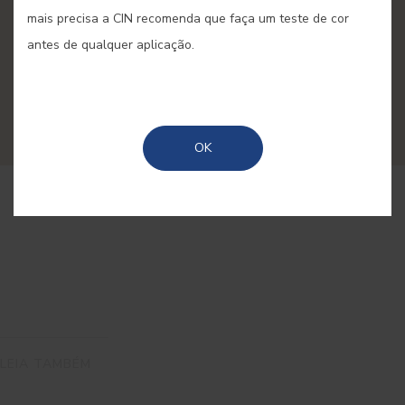
decoração
mais precisa a CIN recomenda que faça um teste de cor
antes de qualquer aplicação.
Aqui encontra ideias originais e soluções práticas
para renovar a casa em sintonia com as
tendências mais actuais de cor e decoração.
OK
LEIA TAMBÉM