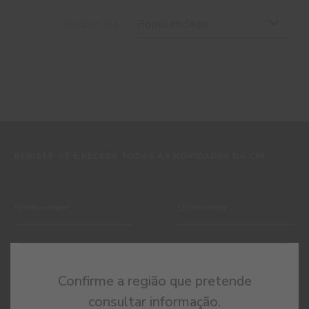
Ordenar por
Popularidade
REGISTE-SE E RECEBA TODAS AS NOVIDADES DA CIN
Confirme a região que pretende
consultar informação.
Ao subscrever esta newsletter autorizo expressamente a CIN e