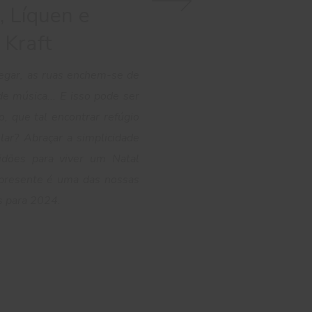
, Líquen e
 Kraft
hegar, as ruas enchem-se de
de música... E isso pode ser
o, que tal encontrar refúgio
lar? Abraçar a simplicidade
idões para viver um Natal
 presente é uma das nossas
s para 2024.