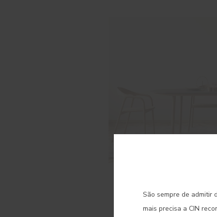
C
18 JULHO 2024
São sempre de admitir d
Estilo Japandi
mais precisa a CIN rec