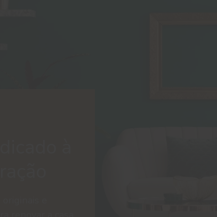
dicado à
oração
 originais e
ra renovar a casa