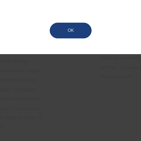
a
acolhedo
Madeira
ena e
paletas d
Açores
O Natal aproxima-
OK
redecorar a casa p
 a pintura e as
2023, damos um t
ais para definir o
natalícia, renova
quer divisão:
paredes. Descubra
ilo nórdico, azuis e
lhe propomos!
e natureza, cores
s pop, rosas para
ções e combinações
ançar o minimalismo
e salas de estar? É
di.