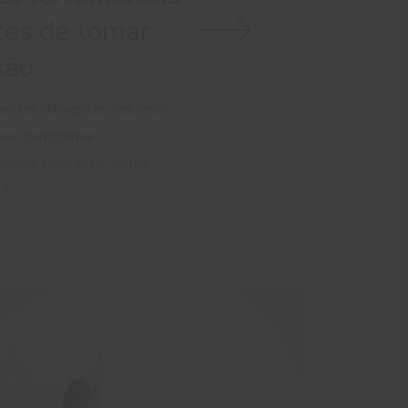
tes de tomar
ão.
ientes diferentes, reformar -
os transformar
ossa casa! Mas... como
l?