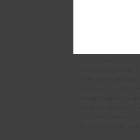
conseguir um
decoração ser
acolhedora
É do conhecimento geral que
cores são elementos essenci
estilo e a atmosfera de qual
brancos e cinzas para um est
verdes para encher a casa d
intensas para um estilo mai
um toque feminino... As op
são infinitas. Mas como alc
e a serenidade nos quartos 
fácil: aposte no estilo Japan