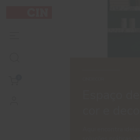
0
CINDECOR
Espaço de
cor e dec
Aqui encontra ideias
soluções práticas pa