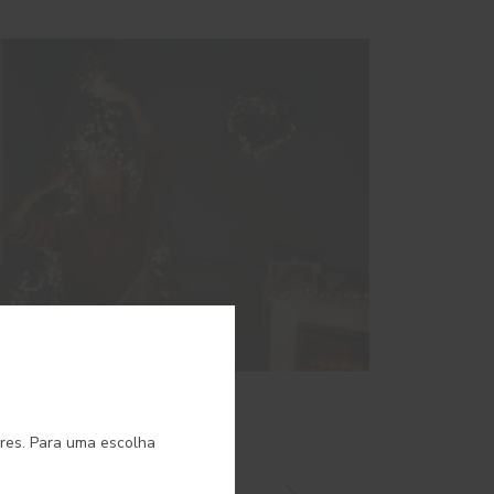
o.
3
ores. Para uma escolha
Natal quente e