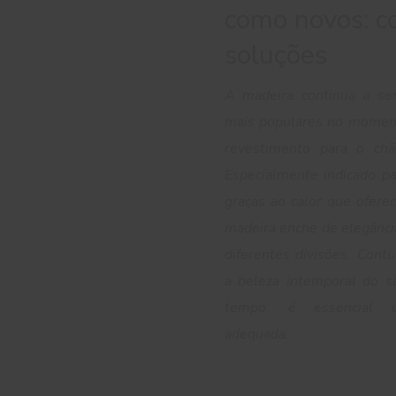
como novos: c
soluções
A madeira continua a se
mais populares no momen
revestimento para o chã
Especialmente indicado pa
graças ao calor que ofere
madeira enche de elegânci
diferentes divisões. Cont
a beleza intemporal do s
tempo, é essencial 
adequada.