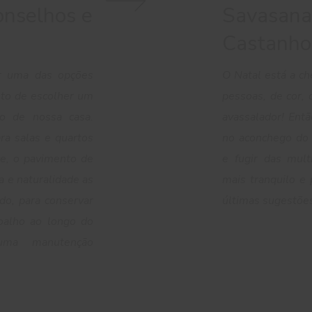
onselhos e
Savasana
Castanho
r uma das opções
O Natal está a c
to de escolher um
pessoas, de cor, 
o de nossa casa.
avassalador! Entã
ra salas e quartos
no aconchego do 
ce, o pavimento de
e fugir das mult
a e naturalidade as
mais tranquilo e
udo, para conservar
últimas sugestõe
oalho ao longo do
uma manutenção