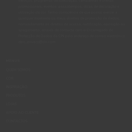
serviços, programas de fidelização, campanhas e ofertas
promocionais, eventos, passatempos, dicas de decoração e
utilização da cor. Tenho consciência de que posso exercer a
qualquer momento os meus direitos de protecção de dados,
nomeadamente os direitos de acesso, rectificação, oposição ou
apagamento, através de contacto com o Encarregado de
Protecção de Dados da CIN pelo endereço de correio electrónico
dpo_privacy@cin.com
MENUS
QUEM SOMOS
COR
INSPIRAÇÃO
PRODUTOS
LOJAS
APOIO AO CLIENTE
CONTACTOS