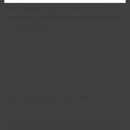
portugueses que cruzaram os
oceanos a bordo das suas caravelas
no século XV.
CORES RELACIONADAS
Cores disponíveis em
Lojas CIN
#E842
ALCOBAÇA