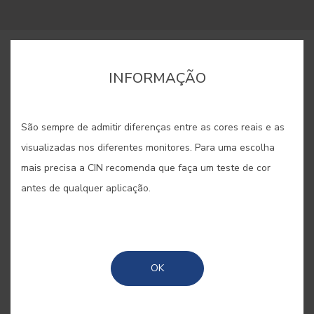
COMPRAR ONLINE
INFORMAÇÃO
GUARDAR
São sempre de admitir diferenças entre as cores reais e as
visualizadas nos diferentes monitores. Para uma escolha
mais precisa a CIN recomenda que faça um teste de cor
antes de qualquer aplicação.
CARAVELA #E841
Castanho escuro sólido e com uma
OK
forte personalidade. Uma ode à
valentia dos exploradores