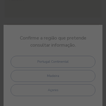
#E838
TÂNAGRA
Confirme a região que pretende
consultar informação.
Portugal Continental
#E839
ÂNFORA
Madeira
Açores
#E843