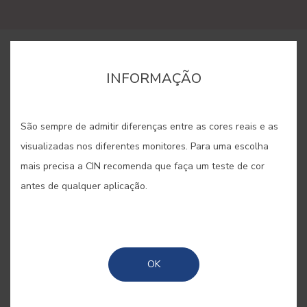
COMPRAR ONLINE
INFORMAÇÃO
GUARDAR
São sempre de admitir diferenças entre as cores reais e as
visualizadas nos diferentes monitores. Para uma escolha
mais precisa a CIN recomenda que faça um teste de cor
antes de qualquer aplicação.
CAMÉLIA #E914
Um cor-de-rosa que presta
OK
homenagem a uma flor
imprescindível dos jardins