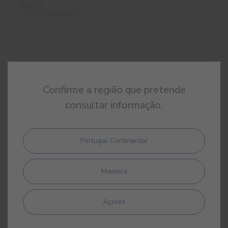
#E871
ÁGUA DE ROSAS
#E872
Confirme a região que pretende
BELLA PORTUENSE
consultar informação.
Portugal Continental
#E874
DIADEMA
Madeira
Açores