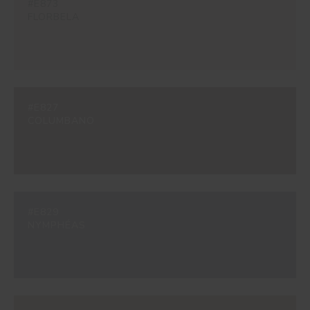
#E873
FLORBELA
#E827
COLUMBANO
#E829
NYMPHÉAS