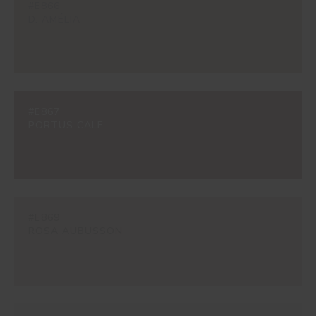
#E866
D. AMÉLIA
#E867
PORTUS CALE
#E869
ROSA AUBUSSON