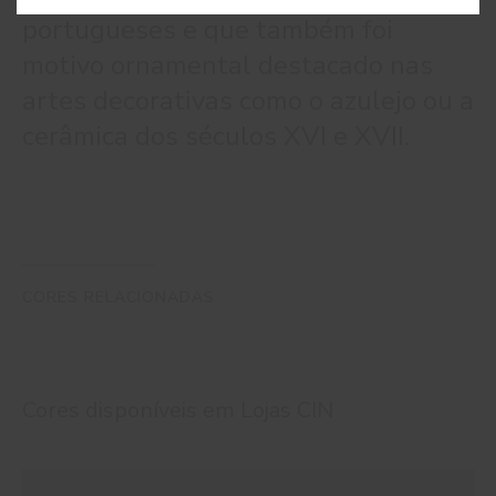
portugueses e que também foi
motivo ornamental destacado nas
artes decorativas como o azulejo ou a
cerâmica dos séculos XVI e XVII.
CORES RELACIONADAS
Cores disponíveis em
Lojas CIN