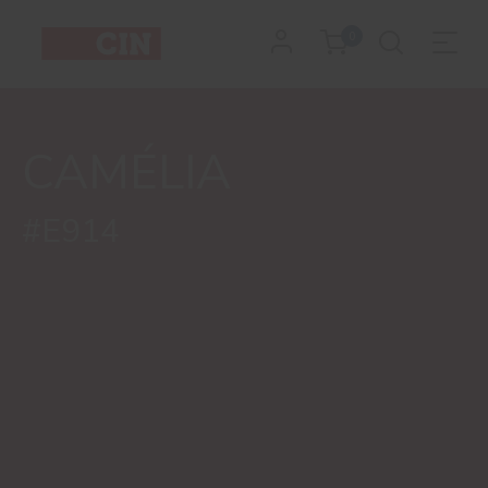
Cor
0
Camélia
CAMÉLIA
#E914